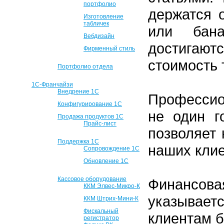
портфолио
держатся 
Изготовление
табличек
или бан
Вебдизайн
достигаю
Фирменный стиль
стоимость 
Портфолио отдела
1С-Франчайзи
Внедрение 1С
Профессио
Конфигурирование 1С
не один г
Продажа продуктов 1С
Прайс-лист
позволяет 
Поддержка 1С
наших кли
Сопровождение 1С
Обновление 1С
Кассовое оборудование
Финансова
ККМ Элвес-Микро-К
указывает
ККМ Штрих-Мини-К
Фискальный
клиентам б
регистратор