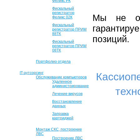
Феликс РК
Фискальный
регистратор
Мы не об
Феликс 02К
Фискальный
гарантиру
регистратор ПРИМ
88ТК
позиций.
Фискальный
регистратор ПРИМ
08ТК
Портфолио отдела
IT-аутсорсинг
Кассиоп
Обслуживание компьютеров
Удаленное
администрирование
техн
Лечение вирусов
Восстановление
данных
Заправка
картриджей
Монтаж СКС, построение
ЛВС
Построение ЛВС