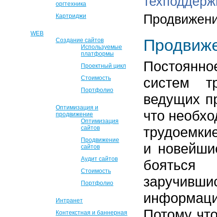
техподдерж
оргтехника
Продвижени
Картриджи
WEB
Продвиже
Создание сайтов
Используемые
платформы
Постоянно
Проектный цикл
Стоимость
систем т
Портфолио
ведущих п
Оптимизация и
что необхо
продвижение
Оптимизация
трудоемки
сайтов
Продвижение
и новейши
сайтов
Аудит сайтов
бояться э
Стоимость
заручив
Портфолио
информаци
Интранет
Потому что
Контекстная и баннерная