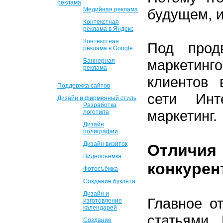
реклама
Медийная реклама
будущем, и
Контекстная
реклама в Яндекс
Контекстная
Под прод
реклама в Google
маркетинг
Баннерная
реклама
клиентов 
Поддержка сайтов
сети Инт
Дизайн и фирменный стиль
Разработка
маркетинг.
логотипа
Дизайн
полиграфии
Дизайн визиток
Отлич
Видеосъёмка
конкуре
Фотосъёмка
Создание буклета
Дизайн и
Главное о
изготовление
календарей
статьями. 
Создание