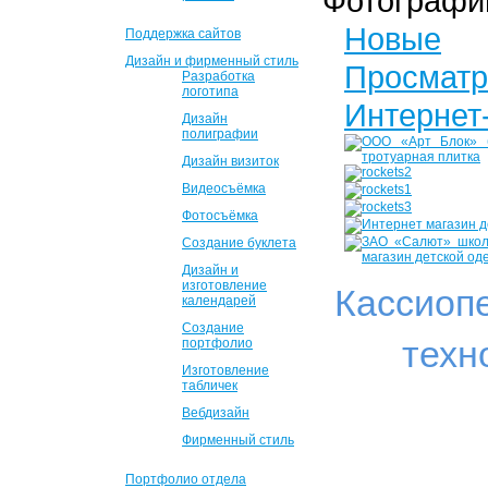
Фотографи
Новые
Поддержка сайтов
Дизайн и фирменный стиль
Просмат
Разработка
логотипа
Интернет
Дизайн
полиграфии
Дизайн визиток
Видеосъёмка
Фотосъёмка
Создание буклета
Дизайн и
изготовление
Кассиоп
календарей
Создание
техн
портфолио
Изготовление
табличек
Вебдизайн
Фирменный стиль
Портфолио отдела