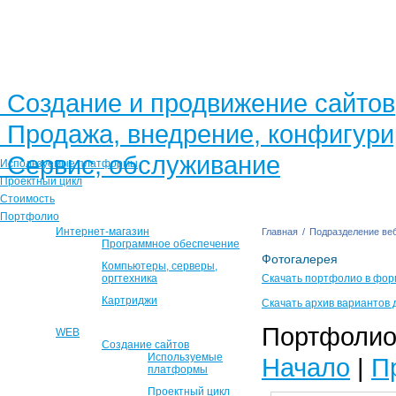
Создание и продвижение сайтов
Продажа, внедрение, конфигур
Сервис, обслуживание
Используемые платформы
Проектный цикл
Стоимость
Портфолио
Интернет-магазин
Главная
/
Подразделение веб
Программное обеспечение
Фотогалерея
Компьютеры, серверы,
оргтехника
Скачать портфолио в фор
Картриджи
Скачать архив вариантов 
Портфолио 
WEB
Создание сайтов
Используемые
Начало
|
П
платформы
Проектный цикл