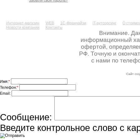
Забыли свой пароль?
Интернет-магазин
WEB
1С-Франчайзи
IT-аутсорсинг
О стоимос
Новости компании
Контакты
Внимание. Дан
информационный хара
офертой, определяе
РФ. Точную и оконча
с нами по телефо
Сайт соз
Имя:
*
Телефон:
*
Email:
Сообщение:
Введите контрольное слово с ка