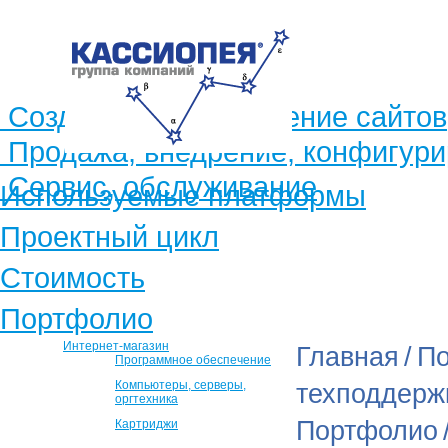
Создание и продвижение сайтов
Продажа, внедрение, конфигур
Сервис, обслуживание
Используемые платформы
Проектный цикл
Стоимость
Портфолио
Интернет-магазин
Главная
/
По
Программное обеспечение
Компьютеры, серверы,
техподдерж
оргтехника
Портфолио
Картриджи