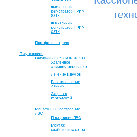
Кассиоп
Фискальный
техн
регистратор ПРИМ
88ТК
Фискальный
регистратор ПРИМ
08ТК
Портфолио отдела
IT-аутсорсинг
Обслуживание компьютеров
Удаленное
администрирование
Лечение вирусов
Восстановление
данных
Заправка
картриджей
Монтаж СКС, построение
ЛВС
Построение ЛВС
Монтаж
слаботочных сетей