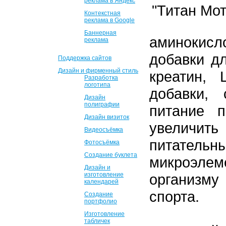
реклама в Яндекс
Контекстная
реклама в Google
Баннерная
аминокисл
реклама
добавки дл
Поддержка сайтов
Дизайн и фирменный стиль
креатин, 
Разработка
логотипа
добавки, 
Дизайн
полиграфии
питание п
Дизайн визиток
увеличи
Видеосъёмка
питател
Фотосъёмка
Создание буклета
микроэлем
Дизайн и
изготовление
организму
календарей
спорта.
Создание
портфолио
Изготовление
табличек