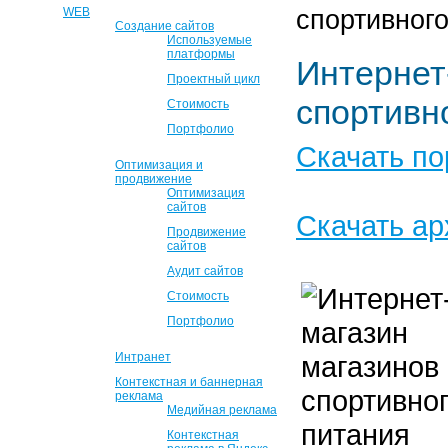
WEB
спортивног
Создание сайтов
Используемые
платформы
Интерне
Проектный цикл
спортивн
Стоимость
Портфолио
Скачать по
Оптимизация и
продвижение
Оптимизация
сайтов
Скачать ар
Продвижение
сайтов
Аудит сайтов
Стоимость
Портфолио
Интранет
Контекстная и баннерная
реклама
Медийная реклама
Контекстная