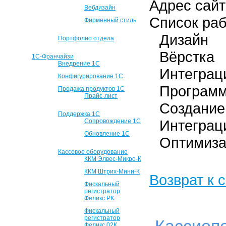
Адрес сай
Вебдизайн
Список ра
Фирменный стиль
Дизайн
Портфолио отдела
Вёрстка
1С-Франчайзи
Внедрение 1С
Интеграц
Конфигурирование 1С
Программ
Продажа продуктов 1С
Прайс-лист
Создание
Поддержка 1С
Интеграц
Сопровождение 1С
Обновление 1С
Оптимиза
Кассовое оборудование
ККМ Элвес-Микро-К
ККМ Штрих-Мини-К
Возврат к 
Фискальный
регистратор
Феликс РК
Фискальный
регистратор
Феликс 02К