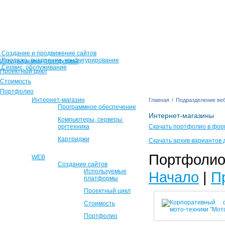
Создание и продвижение сайтов
Продажа, внедрение, конфигурирование
Используемые платформы
Сервис, обслуживание
Проектный цикл
Стоимость
Портфолио
Интернет-магазин
Главная
/
Подразделение веб
Программное обеспечение
Интернет-магазины
Компьютеры, серверы,
оргтехника
Скачать портфолио в фор
Картриджи
Скачать архив вариантов 
Портфолио 
WEB
Создание сайтов
Используемые
Начало
|
П
платформы
Проектный цикл
Стоимость
Портфолио