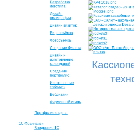
Разработка
логотипа
Дизайн
полиграфии
Дизайн визиток
Видеосъёмка
Фотосъёмка
Создание буклета
Дизайн и
изготовление
Кассиоп
календарей
Создание
техн
портфолио
Изготовление
табличек
Вебдизайн
Фирменный стиль
Портфолио отдела
1С-Франчайзи
Внедрение 1С