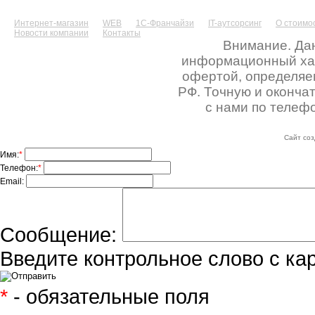
Интернет-магазин
WEB
1С-Франчайзи
IT-аутсорсинг
О стоимос
Новости компании
Контакты
Внимание. Дан
информационный хара
офертой, определяе
РФ. Точную и оконча
с нами по телефо
Сайт соз
Имя:
*
Телефон:
*
Email:
Сообщение:
Введите контрольное слово с ка
*
- обязательные поля