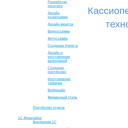
Разработка
логотипа
Кассиоп
Дизайн
полиграфии
техн
Дизайн визиток
Видеосъёмка
Фотосъёмка
Создание буклета
Дизайн и
изготовление
календарей
Создание
портфолио
Изготовление
табличек
Вебдизайн
Фирменный стиль
Портфолио отдела
1С-Франчайзи
Внедрение 1С