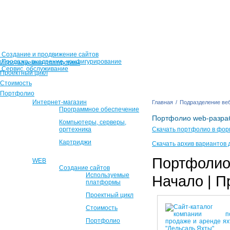
Создание и продвижение сайтов
Продажа, внедрение, конфигурирование
Используемые платформы
Сервис, обслуживание
Проектный цикл
Стоимость
Портфолио
Интернет-магазин
Главная
/
Подразделение веб
Программное обеспечение
Портфолио web-разра
Компьютеры, серверы,
оргтехника
Скачать портфолио в фор
Картриджи
Скачать архив вариантов 
Портфолио 
WEB
Создание сайтов
Используемые
Начало | П
платформы
Проектный цикл
Стоимость
Портфолио