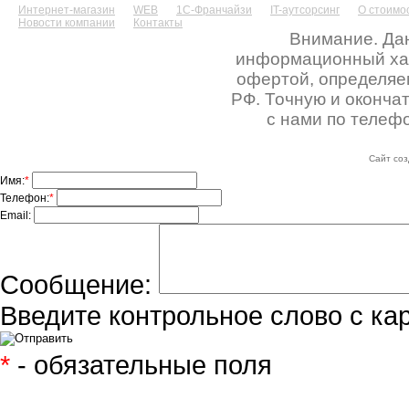
Интернет-магазин
WEB
1С-Франчайзи
IT-аутсорсинг
О стоимос
Новости компании
Контакты
Внимание. Дан
информационный хара
офертой, определяе
РФ. Точную и оконча
с нами по телефо
Сайт соз
Имя:
*
Телефон:
*
Email:
Сообщение:
Введите контрольное слово с ка
*
- обязательные поля