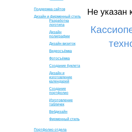
Не указан 
Поддержка сайтов
Дизайн и фирменный стиль
Разработка
логотипа
Кассиоп
Дизайн
полиграфии
техн
Дизайн визиток
Видеосъёмка
Фотосъёмка
Создание буклета
Дизайн и
изготовление
календарей
Создание
портфолио
Изготовление
табличек
Вебдизайн
Фирменный стиль
Портфолио отдела