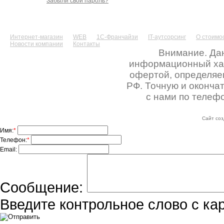
Забыли свой пароль?
Интернет-магазин
WEB
1С-Франчайзи
IT-аутсорсинг
О стоимос
Новости компании
Контакты
Внимание. Дан
информационный хара
офертой, определяе
РФ. Точную и оконча
с нами по телефо
Сайт соз
Имя:
*
Телефон:
*
Email:
Сообщение:
Введите контрольное слово с ка