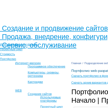
Создание и продвижение сайтов
Продажа, внедрение, конфигур
Сервис, обслуживание
Используемые платформы
Проектный цикл
Стоимость
Портфолио
Интернет-магазин
Главная
/
Подразделение веб
Программное обеспечение
Портфолио web-разра
Компьютеры, серверы,
оргтехника
Скачать портфолио в фор
Картриджи
Скачать архив вариантов 
Портфолио 
WEB
Создание сайтов
Используемые
Начало | П
платформы
Проектный цикл