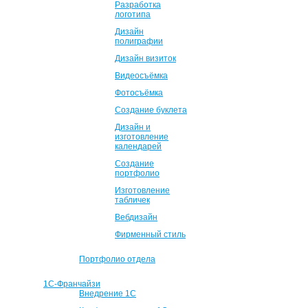
Разработка
логотипа
Дизайн
полиграфии
Дизайн визиток
Видеосъёмка
Фотосъёмка
Создание буклета
Дизайн и
изготовление
календарей
Создание
портфолио
Изготовление
табличек
Вебдизайн
Фирменный стиль
Портфолио отдела
1С-Франчайзи
Внедрение 1С