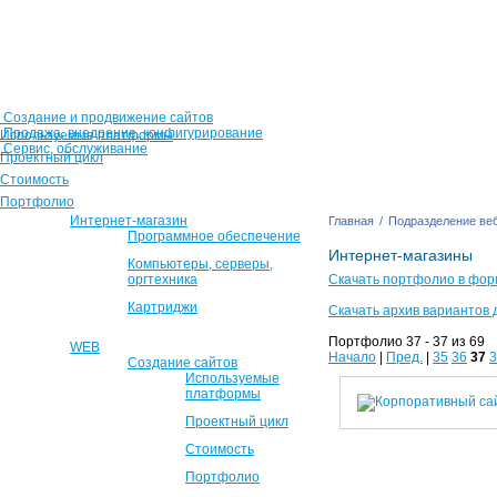
Создание и продвижение сайтов
Продажа, внедрение, конфигурирование
Используемые платформы
Сервис, обслуживание
Проектный цикл
Стоимость
Портфолио
Интернет-магазин
Главная
/
Подразделение веб
Программное обеспечение
Интернет-магазины
Компьютеры, серверы,
оргтехника
Скачать портфолио в фор
Картриджи
Скачать архив вариантов 
Портфолио 37 - 37 из 69
WEB
Начало
|
Пред.
|
35
36
37
3
Создание сайтов
Используемые
платформы
Проектный цикл
Стоимость
Портфолио