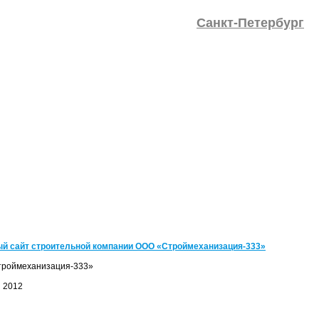
Санкт-Петербург
й сайт строительной компании ООО «Строймеханизация-333»
троймеханизация-333»
: 2012
: