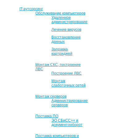
IT-аутсорсинг
Обслуживание компьютеров
Удаленное
администрирование
Лечение вирусов
Восстановление
данных
Заправка
картриджей
Монтаж СКС, построение
ЛВС
Построение ЛВС
Монтаж
слаботочных сетей
Монтаж серверов
Администрирование
серверов
Поставка ПО
ЭО СБиСС++ и
документооборот
Поставка компьютеров и