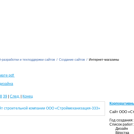
-разработки и техподдержки сайтов
/
Создание сайтов
/
Интернет-магазины
мате pdf
дизайна
8
39
|
След.
|
Конец
Корпоративны
Сайт ООО «С
Год создания
Список работ
Дизайн
Вёрстка