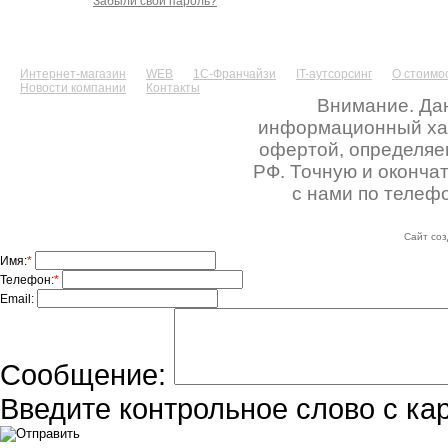
Забыли свой пароль?
Интернет-магазин
WEB
1С-Франчайзи
IT-аутсорсинг
О стоимос
Новости компании
Контакты
Внимание. Дан
информационный хара
офертой, определяе
РФ. Точную и оконча
с нами по телефо
Сайт соз
Имя:
*
Телефон:
*
Email:
Сообщение:
Введите контрольное слово с ка