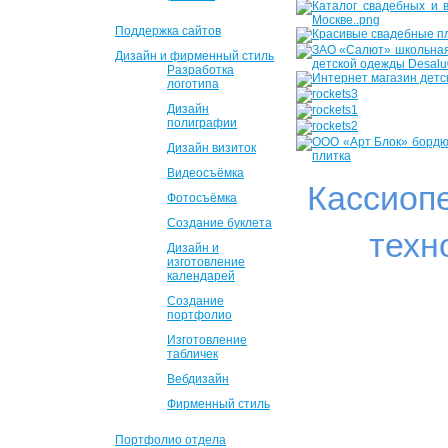
Поддержка сайтов
Дизайн и фирменный стиль
Разработка
логотипа
Дизайн
полиграфии
Дизайн визиток
Видеосъёмка
Кассиоп
Фотосъёмка
Создание буклета
техн
Дизайн и
изготовление
календарей
Создание
портфолио
Изготовление
табличек
Вебдизайн
Фирменный стиль
Портфолио отдела