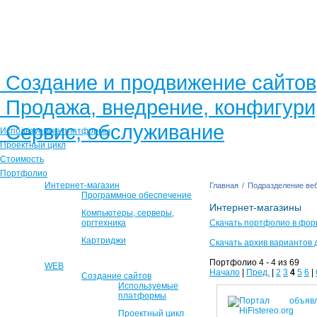
Создание и продвижение сайтов
Продажа, внедрение, конфигур
Сервис, обслуживание
Используемые платформы
Проектный цикл
Стоимость
Портфолио
Интернет-магазин
Главная
/
Подразделение веб
Программное обеспечение
Интернет-магазины
Компьютеры, серверы,
оргтехника
Скачать портфолио в фор
Картриджи
Скачать архив вариантов 
Портфолио 4 - 4 из 69
WEB
Начало
|
Пред.
|
2
3
4
5
6
|
Создание сайтов
Используемые
платформы
Проектный цикл