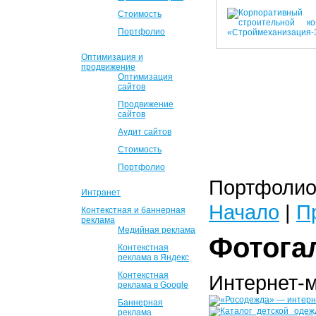
Стоимость
Портфолио
Оптимизация и
продвижение
Оптимизация
сайтов
Продвижение
сайтов
Аудит сайтов
Стоимость
Портфолио
Портфолио 
Интранет
Начало
|
П
Контекстная и баннерная
реклама
Медийная реклама
Фотога
Контекстная
реклама в Яндекс
Контекстная
Интернет-
реклама в Google
Баннерная
реклама