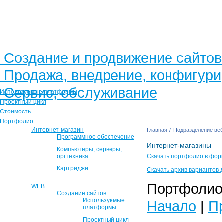
Создание и продвижение сайтов
Продажа, внедрение, конфигур
Сервис, обслуживание
Используемые платформы
Проектный цикл
Стоимость
Портфолио
Интернет-магазин
Главная
/
Подразделение веб
Программное обеспечение
Интернет-магазины
Компьютеры, серверы,
оргтехника
Скачать портфолио в фор
Картриджи
Скачать архив вариантов 
Портфолио 
WEB
Создание сайтов
Используемые
Начало
|
П
платформы
Проектный цикл