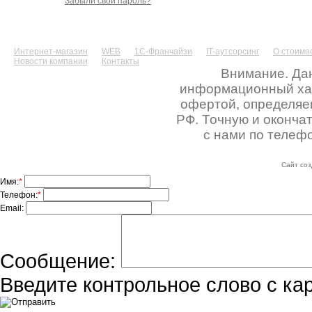
Забыли свой пароль?
Интернет-магазин
WEB
1С-Франчайзи
IT-аутсорсинг
О стоимос
Новости компании
Контакты
Внимание. Дан
информационный хара
офертой, определяе
РФ. Точную и оконча
с нами по телефо
Сайт соз
Имя:
*
Телефон:
*
Email:
Сообщение:
Введите контрольное слово с ка