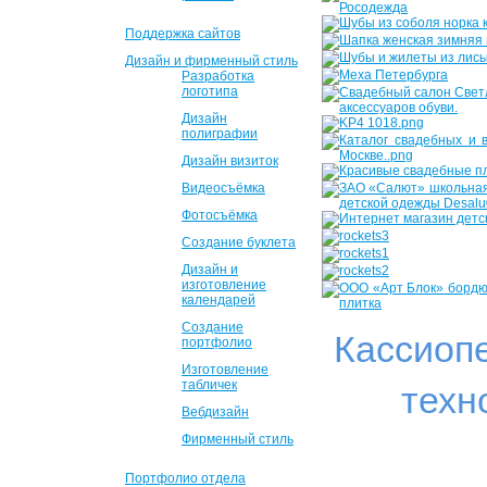
Поддержка сайтов
Дизайн и фирменный стиль
Разработка
логотипа
Дизайн
полиграфии
Дизайн визиток
Видеосъёмка
Фотосъёмка
Создание буклета
Дизайн и
изготовление
календарей
Создание
Кассиоп
портфолио
Изготовление
табличек
техн
Вебдизайн
Фирменный стиль
Портфолио отдела