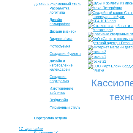
Дизайн и фирменный стиль
Разработка
логотипа
Дизайн
полиграфии
Дизайн визиток
Видеосъёмка
Фотосъёмка
Создание буклета
Дизайн и
изготовление
календарей
Создание
Кассиоп
портфолио
Изготовление
табличек
техн
Вебдизайн
Фирменный стиль
Портфолио отдела
1С-Франчайзи