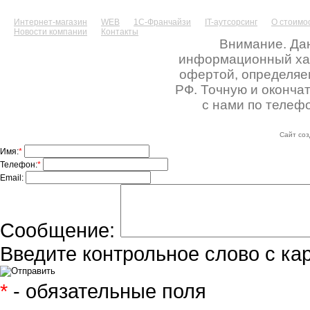
Интернет-магазин
WEB
1С-Франчайзи
IT-аутсорсинг
О стоимос
Новости компании
Контакты
Внимание. Дан
информационный хара
офертой, определяе
РФ. Точную и оконча
с нами по телефо
Сайт соз
Имя:
*
Телефон:
*
Email:
Сообщение:
Введите контрольное слово с ка
*
- обязательные поля