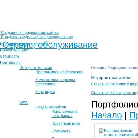
Создание и продвижение сайтов
Продажа, внедрение, конфигурирование
Сервис, обслуживание
Используемые платформы
Проектный цикл
Стоимость
Портфолио
Интернет-магазин
Главная
/
Подразделение веб
Программное обеспечение
Интернет-магазины
Компьютеры, серверы,
оргтехника
Скачать портфолио в фор
Картриджи
Скачать архив вариантов 
Портфолио 
WEB
Создание сайтов
Используемые
Начало
|
П
платформы
Проектный цикл
Стоимость