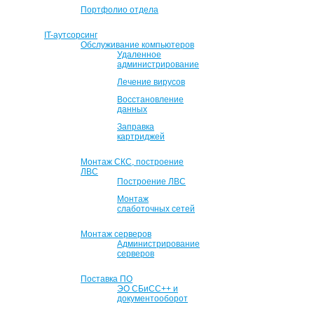
Портфолио отдела
IT-аутсорсинг
Обслуживание компьютеров
Удаленное
администрирование
Лечение вирусов
Восстановление
данных
Заправка
картриджей
Монтаж СКС, построение
ЛВС
Построение ЛВС
Монтаж
слаботочных сетей
Монтаж серверов
Администрирование
серверов
Поставка ПО
ЭО СБиСС++ и
документооборот