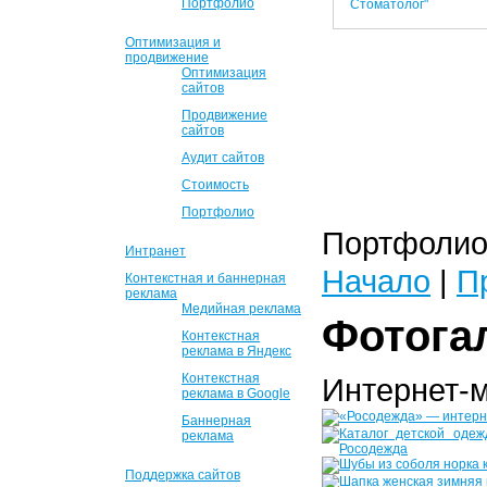
Портфолио
Оптимизация и
продвижение
Оптимизация
сайтов
Продвижение
сайтов
Аудит сайтов
Стоимость
Портфолио
Портфолио 
Интранет
Начало
|
П
Контекстная и баннерная
реклама
Медийная реклама
Фотога
Контекстная
реклама в Яндекс
Контекстная
Интернет-
реклама в Google
Баннерная
реклама
Поддержка сайтов