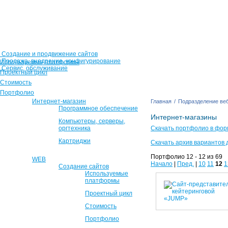
Создание и продвижение сайтов
Продажа, внедрение, конфигурирование
Используемые платформы
Сервис, обслуживание
Проектный цикл
Стоимость
Портфолио
Интернет-магазин
Главная
/
Подразделение веб
Программное обеспечение
Интернет-магазины
Компьютеры, серверы,
оргтехника
Скачать портфолио в фор
Картриджи
Скачать архив вариантов 
Портфолио 12 - 12 из 69
WEB
Начало
|
Пред.
|
10
11
12
1
Создание сайтов
Используемые
платформы
Проектный цикл
Стоимость
Портфолио