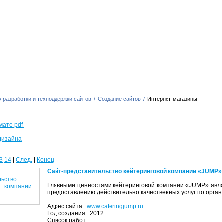
-разработки и техподдержки сайтов
/
Создание сайтов
/
Интернет-магазины
мате pdf
дизайна
3
14
|
След.
|
Конец
Сайт-представительство кейтеринговой компании «JUMP»
Главными ценностями кейтеринговой компании «JUMP» явля
предоставлению действительно качественных услуг по орган
Адрес сайта:
www.cateringjump.ru
Год создания: 2012
Список работ: