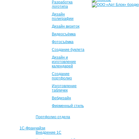
Разработка
логотипа
Дизайн
полиграфии
Дизайн визиток
Видеосъёмка
Фотосъёмка
Создание буклета
Дизайн и
изготовление
календарей
Создание
портфолио
Изготовление
табличек
Вебдизайн
Фирменный стиль
Портфолио отдела
1С-Франчайзи
Внедрение 1С