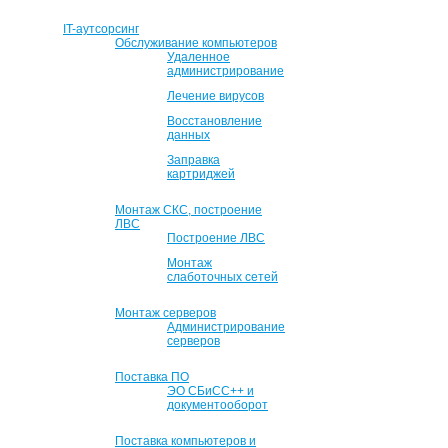
IT-аутсорсинг
Обслуживание компьютеров
Удаленное
администрирование
Лечение вирусов
Восстановление
данных
Заправка
картриджей
Монтаж СКС, построение
ЛВС
Построение ЛВС
Монтаж
слаботочных сетей
Монтаж серверов
Администрирование
серверов
Поставка ПО
ЭО СБиСС++ и
документооборот
Поставка компьютеров и