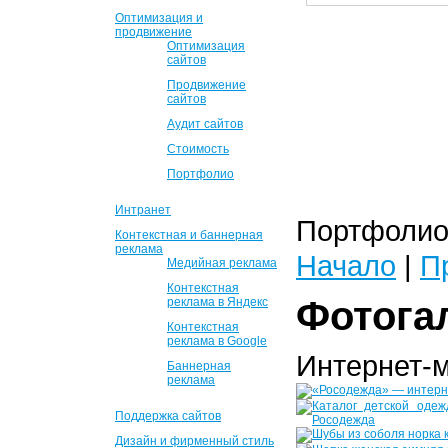
Оптимизация и
продвижение
Оптимизация
сайтов
Продвижение
сайтов
Аудит сайтов
Стоимость
Портфолио
Интранет
Портфолио 
Контекстная и баннерная
реклама
Начало
|
П
Медийная реклама
Контекстная
Фотога
реклама в Яндекс
Контекстная
реклама в Google
Интернет-
Баннерная
реклама
Поддержка сайтов
Дизайн и фирменный стиль