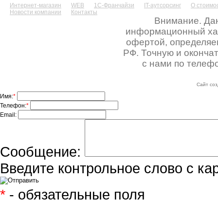
Интернет-магазин
WEB
1С-Франчайзи
IT-аутсорсинг
О стоимос
Новости компании
Контакты
Внимание. Дан
информационный хара
офертой, определяе
РФ. Точную и оконча
с нами по телефо
Сайт соз
Имя:
*
Телефон:
*
Email:
Сообщение:
Введите контрольное слово с ка
*
- обязательные поля