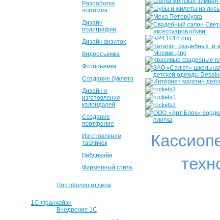
Разработка
логотипа
Дизайн
полиграфии
Дизайн визиток
Видеосъёмка
Фотосъёмка
Создание буклета
Дизайн и
изготовление
календарей
Создание
портфолио
Кассиоп
Изготовление
табличек
Вебдизайн
техн
Фирменный стиль
Портфолио отдела
1С-Франчайзи
Внедрение 1С