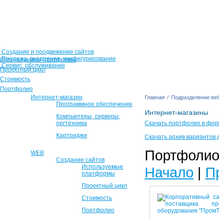
Создание и продвижение сайтов
Продажа, внедрение, конфигурирование
Используемые платформы
Сервис, обслуживание
Проектный цикл
Стоимость
Портфолио
Интернет-магазин
Главная
/
Подразделение веб
Программное обеспечение
Интернет-магазины
Компьютеры, серверы,
оргтехника
Скачать портфолио в фор
Картриджи
Скачать архив вариантов 
Портфолио 
WEB
Создание сайтов
Используемые
Начало
|
П
платформы
Проектный цикл
Стоимость
Портфолио