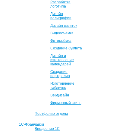
Разработка
логотипа
Дизайн
полиграфии
Дизайн визиток
Видеосъёмка
Фотосъёмка
Создание буклета
Дизайн и
изготовление
календарей
Создание
портфолио
Изготовление
табличек
Вебдизайн
Фирменный стиль
Портфолио отдела
1С-Франчайзи
Внедрение 1С