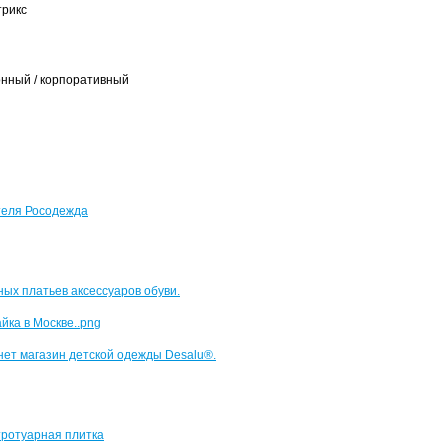
трикс
онный / корпоративный