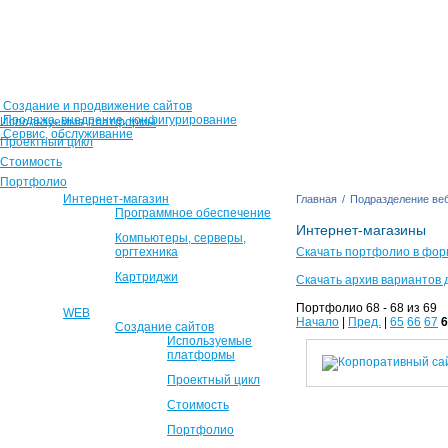
Создание и продвижение сайтов
Продажа, внедрение, конфигурирование
Используемые платформы
Сервис, обслуживание
Проектный цикл
Стоимость
Портфолио
Интернет-магазин
Главная
/
Подразделение веб
Программное обеспечение
Интернет-магазины
Компьютеры, серверы,
оргтехника
Скачать портфолио в фор
Картриджи
Скачать архив вариантов 
Портфолио 68 - 68 из 69
WEB
Начало
|
Пред.
|
65
66
67
6
Создание сайтов
Используемые
платформы
Проектный цикл
Стоимость
Портфолио