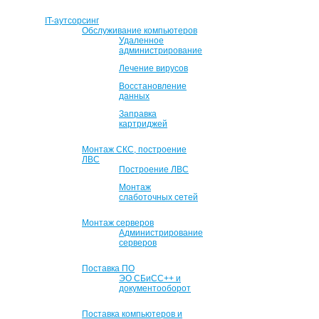
IT-аутсорсинг
Обслуживание компьютеров
Удаленное
администрирование
Лечение вирусов
Восстановление
данных
Заправка
картриджей
Монтаж СКС, построение
ЛВС
Построение ЛВС
Монтаж
слаботочных сетей
Монтаж серверов
Администрирование
серверов
Поставка ПО
ЭО СБиСС++ и
документооборот
Поставка компьютеров и