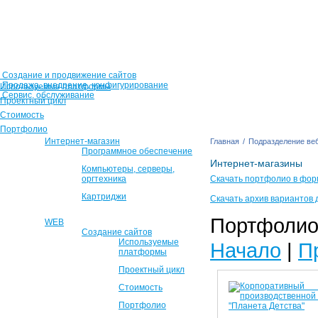
Создание и продвижение сайтов
Продажа, внедрение, конфигурирование
Используемые платформы
Сервис, обслуживание
Проектный цикл
Стоимость
Портфолио
Интернет-магазин
Главная
/
Подразделение веб
Программное обеспечение
Интернет-магазины
Компьютеры, серверы,
оргтехника
Скачать портфолио в фор
Картриджи
Скачать архив вариантов 
Портфолио 
WEB
Создание сайтов
Используемые
Начало
|
П
платформы
Проектный цикл
Стоимость
Портфолио