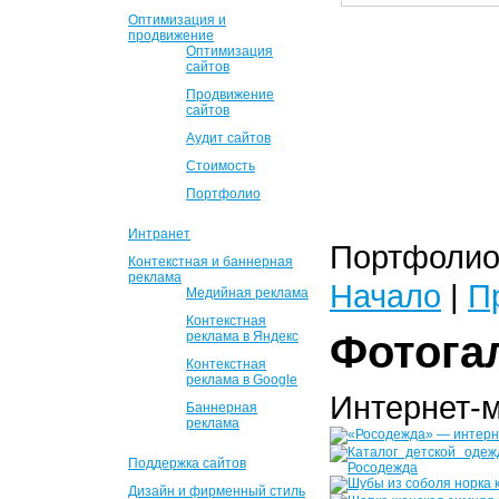
Оптимизация и
продвижение
Оптимизация
сайтов
Продвижение
сайтов
Аудит сайтов
Стоимость
Портфолио
Интранет
Портфолио 
Контекстная и баннерная
реклама
Начало
|
П
Медийная реклама
Контекстная
Фотога
реклама в Яндекс
Контекстная
реклама в Google
Интернет-
Баннерная
реклама
Поддержка сайтов
Дизайн и фирменный стиль