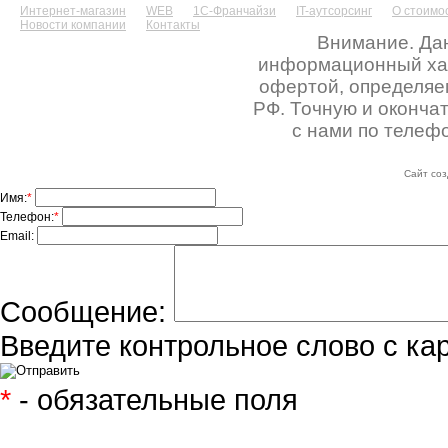
Интернет-магазин
WEB
1С-Франчайзи
IT-аутсорсинг
О стоимос
Новости компании
Контакты
Внимание. Дан
информационный хара
офертой, определяе
РФ. Точную и оконча
с нами по телефо
Сайт соз
Имя:
*
Телефон:
*
Email:
Сообщение:
Введите контрольное слово с ка
*
- обязательные поля