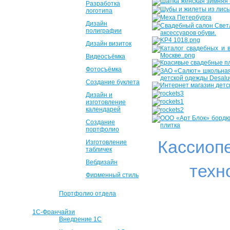
Разработка
логотипа
Дизайн
полиграфии
Дизайн визиток
Видеосъёмка
Фотосъёмка
Создание буклета
Дизайн и
изготовление
календарей
Создание
портфолио
Кассиоп
Изготовление
табличек
Вебдизайн
техн
Фирменный стиль
Портфолио отдела
1С-Франчайзи
Внедрение 1С