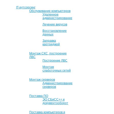
IT-аутсорсинг
Обслуживание компьютеров
Удаленное
администрирование
Лечение вирусов
Восстановление
данных
Заправка
картриджей
Монтаж СКС, построение
ЛВС
Построение ЛВС
Монтаж
слаботочных сетей
Монтаж серверов
Администрирование
серверов
Поставка ПО
ЭО СБиСС++ и
документооборот
Поставка компьютеров и