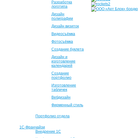
Разработка
логотипа
Дизайн
полиграфии
Дизайн визиток
Видеосъёмка
Фотосъёмка
Создание буклета
Дизайн и
изготовление
календарей
Создание
портфолио
Изготовление
табличек
Вебдизайн
Фирменный стиль
Портфолио отдела
1С-Франчайзи
Внедрение 1С