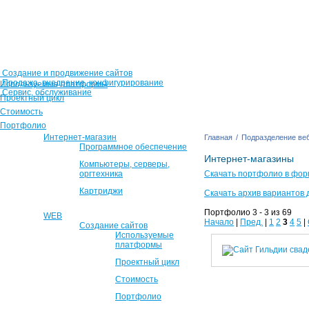
Создание и продвижение сайтов
Продажа, внедрение, конфигурирование
Используемые платформы
Сервис, обслуживание
Проектный цикл
Стоимость
Портфолио
Интернет-магазин
Главная
/
Подразделение веб
Программное обеспечение
Интернет-магазины
Компьютеры, серверы,
оргтехника
Скачать портфолио в фор
Картриджи
Скачать архив вариантов 
Портфолио 3 - 3 из 69
WEB
Начало
|
Пред.
|
1
2
3
4
5
|
Создание сайтов
Используемые
платформы
Проектный цикл
Стоимость
Портфолио