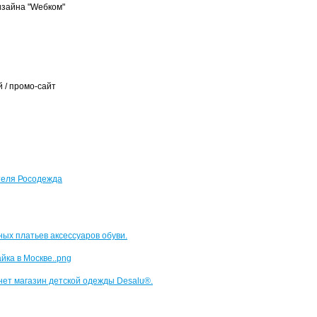
изайна "Wебком"
 / промо-сайт