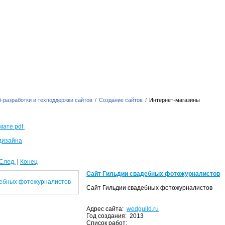
-разработки и техподдержки сайтов
/
Создание сайтов
/
Интернет-магазины
мате pdf
дизайна
След.
|
Конец
Сайт Гильдии свадебных фотожурналистов
Сайт Гильдии свадебных фотожурналистов
Адрес сайта:
wedguild.ru
Год создания: 2013
Список работ: