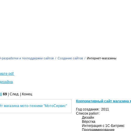
-разработки и техподдержки сайтов
/
Создание сайтов
/
Интернет-магазины
мате pdf
дизайна
8
69
| След. | Конец
Корпоративный сайт магазина 
Год создания: 2011
Список работ:
Дизайн
Вёрстка
Интеграция с 1С-Битрикс
Программирование