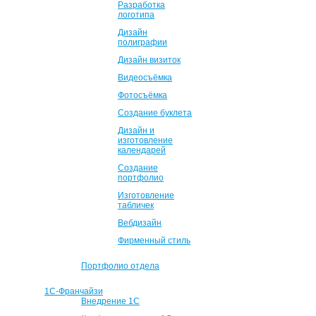
Разработка
логотипа
Дизайн
полиграфии
Дизайн визиток
Видеосъёмка
Фотосъёмка
Создание буклета
Дизайн и
изготовление
календарей
Создание
портфолио
Изготовление
табличек
Вебдизайн
Фирменный стиль
Портфолио отдела
1С-Франчайзи
Внедрение 1С