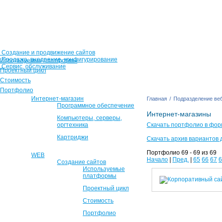
Создание и продвижение сайтов
Продажа, внедрение, конфигурирование
Используемые платформы
Сервис, обслуживание
Проектный цикл
Стоимость
Портфолио
Интернет-магазин
Главная
/
Подразделение веб
Программное обеспечение
Интернет-магазины
Компьютеры, серверы,
оргтехника
Скачать портфолио в фор
Картриджи
Скачать архив вариантов 
Портфолио 69 - 69 из 69
WEB
Начало
|
Пред.
|
65
66
67
6
Создание сайтов
Используемые
платформы
Проектный цикл
Стоимость
Портфолио