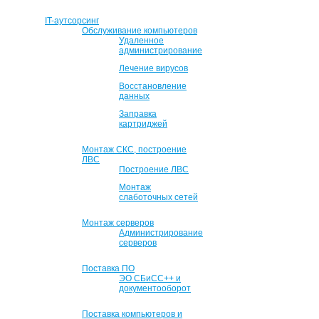
IT-аутсорсинг
Обслуживание компьютеров
Удаленное
администрирование
Лечение вирусов
Восстановление
данных
Заправка
картриджей
Монтаж СКС, построение
ЛВС
Построение ЛВС
Монтаж
слаботочных сетей
Монтаж серверов
Администрирование
серверов
Поставка ПО
ЭО СБиСС++ и
документооборот
Поставка компьютеров и