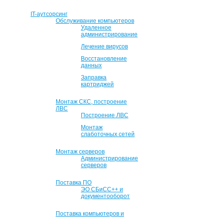
IT-аутсорсинг
Обслуживание компьютеров
Удаленное
администрирование
Лечение вирусов
Восстановление
данных
Заправка
картриджей
Монтаж СКС, построение
ЛВС
Построение ЛВС
Монтаж
слаботочных сетей
Монтаж серверов
Администрирование
серверов
Поставка ПО
ЭО СБиСС++ и
документооборот
Поставка компьютеров и