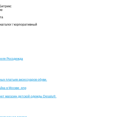
Битрикс
ие
та
-каталог / корпоративный