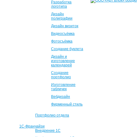
Разработка
логотипа
Дизайн
полиграфии
Дизайн визиток
Видеосъёмка
Фотосъёмка
Создание буклета
Дизайн и
изготовление
календарей
Создание
портфолио
Изготовление
табличек
Вебдизайн
Фирменный стиль
Портфолио отдела
1С-Франчайзи
Внедрение 1С