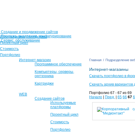
Создание и продвижение сайтов
Продажа, внедрение, конфигурирование
Используемые платформы
Сервис, обслуживание
Проектный цикл
Стоимость
Портфолио
Интернет-магазин
Главная
/
Подразделение веб
Программное обеспечение
Интернет-магазины
Компьютеры, серверы,
оргтехника
Скачать портфолио в фор
Картриджи
Скачать архив вариантов 
Портфолио 67 - 67 из 69
WEB
Начало
|
Пред.
|
65
66
67
6
Создание сайтов
Используемые
платформы
Проектный цикл
Стоимость
Портфолио