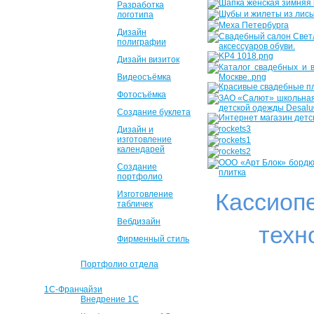
Разработка
логотипа
Дизайн
полиграфии
Дизайн визиток
Видеосъёмка
Фотосъёмка
Создание буклета
Дизайн и
изготовление
календарей
Создание
портфолио
Кассиоп
Изготовление
табличек
Вебдизайн
техн
Фирменный стиль
Портфолио отдела
1С-Франчайзи
Внедрение 1С