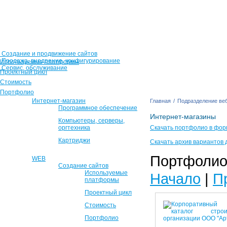
Создание и продвижение сайтов
Продажа, внедрение, конфигурирование
Используемые платформы
Сервис, обслуживание
Проектный цикл
Стоимость
Портфолио
Интернет-магазин
Главная
/
Подразделение веб
Программное обеспечение
Интернет-магазины
Компьютеры, серверы,
оргтехника
Скачать портфолио в фор
Картриджи
Скачать архив вариантов 
Портфолио 
WEB
Создание сайтов
Используемые
Начало
|
П
платформы
Проектный цикл
Стоимость
Портфолио