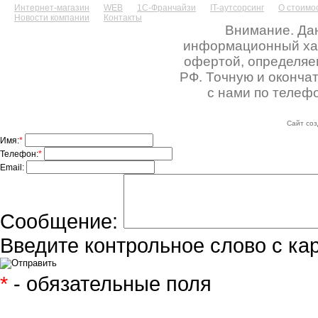
Интернет-магазин
WEB
1С-Франчайзи
IT-аутсорсинг
О стоимос
Новости компании
Контакты
Внимание. Дан
информационный хара
офертой, определяе
РФ. Точную и оконча
с нами по телефо
Сайт соз
Имя:
*
Телефон:
*
Email:
Сообщение:
Введите контрольное слово с ка
*
- обязательные поля