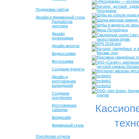
Поддержка сайтов
Дизайн и фирменный стиль
Разработка
логотипа
Дизайн
полиграфии
Дизайн визиток
Видеосъёмка
Фотосъёмка
Создание буклета
Дизайн и
изготовление
календарей
Создание
портфолио
Кассиоп
Изготовление
табличек
Вебдизайн
техн
Фирменный стиль
Портфолио отдела