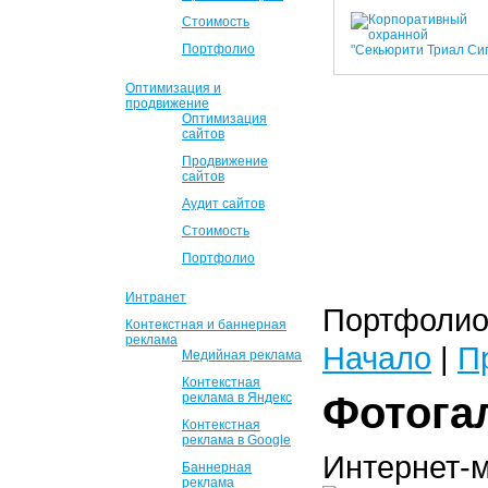
Стоимость
Портфолио
Оптимизация и
продвижение
Оптимизация
сайтов
Продвижение
сайтов
Аудит сайтов
Стоимость
Портфолио
Интранет
Портфолио 
Контекстная и баннерная
реклама
Начало
|
П
Медийная реклама
Контекстная
Фотога
реклама в Яндекс
Контекстная
реклама в Google
Интернет-
Баннерная
реклама