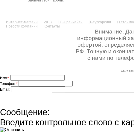
Забыли свой пароль?
Интернет-магазин
WEB
1С-Франчайзи
IT-аутсорсинг
О стоимос
Новости компании
Контакты
Внимание. Дан
информационный хара
офертой, определяе
РФ. Точную и оконча
с нами по телефо
Сайт соз
Имя:
*
Телефон:
*
Email:
Сообщение:
Введите контрольное слово с ка