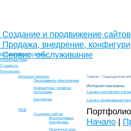
Создание и продвижение сайтов
Продажа, внедрение, конфигур
Сервис, обслуживание
Используемые платформы
Проектный цикл
Стоимость
Портфолио
Интернет-магазин
Главная
/
Подразделение веб
Программное обеспечение
Интернет-магазины
Компьютеры, серверы,
оргтехника
Скачать портфолио в фор
Картриджи
Скачать архив вариантов 
Портфолио 
WEB
Создание сайтов
Используемые
Начало
|
П
платформы
Проектный цикл