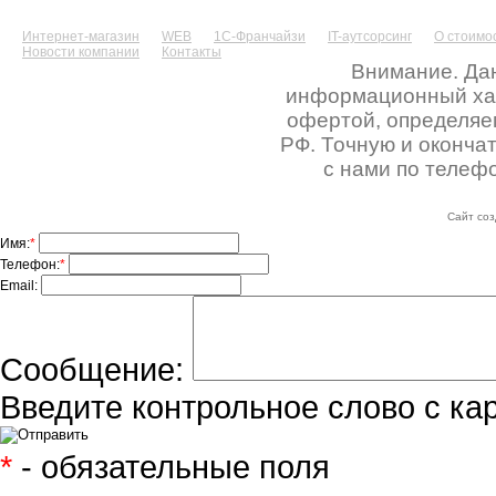
Интернет-магазин
WEB
1С-Франчайзи
IT-аутсорсинг
О стоимос
Новости компании
Контакты
Внимание. Дан
информационный хара
офертой, определяе
РФ. Точную и оконча
с нами по телефо
Сайт соз
Имя:
*
Телефон:
*
Email:
Сообщение:
Введите контрольное слово с ка
*
- обязательные поля