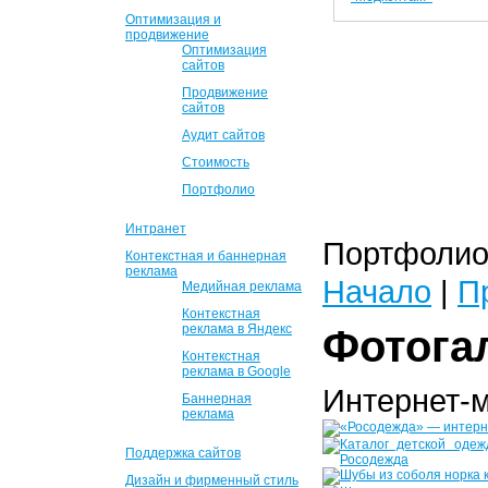
Оптимизация и
продвижение
Оптимизация
сайтов
Продвижение
сайтов
Аудит сайтов
Стоимость
Портфолио
Интранет
Портфолио 
Контекстная и баннерная
реклама
Начало
|
П
Медийная реклама
Контекстная
реклама в Яндекс
Фотога
Контекстная
реклама в Google
Интернет-
Баннерная
реклама
Поддержка сайтов
Дизайн и фирменный стиль