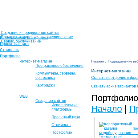
Создание и продвижение сайтов
Продажа, внедрение, конфигурирование
Используемые платформы
Сервис, обслуживание
Проектный цикл
Стоимость
Портфолио
Интернет-магазин
Главная
/
Подразделение веб
Программное обеспечение
Интернет-магазины
Компьютеры, серверы,
оргтехника
Скачать портфолио в фор
Картриджи
Скачать архив вариантов 
Портфолио 
WEB
Создание сайтов
Используемые
Начало
|
П
платформы
Проектный цикл
Стоимость
Портфолио