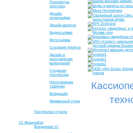
Разработка
логотипа
Дизайн
полиграфии
Дизайн визиток
Видеосъёмка
Фотосъёмка
Создание буклета
Дизайн и
изготовление
календарей
Создание
портфолио
Кассиоп
Изготовление
табличек
Вебдизайн
техн
Фирменный стиль
Портфолио отдела
1С-Франчайзи
Внедрение 1С