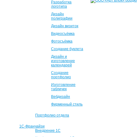
Разработка
логотипа
Дизайн
полиграфии
Дизайн визиток
Видеосъёмка
Фотосъёмка
Создание буклета
Дизайн и
изготовление
календарей
Создание
портфолио
Изготовление
табличек
Вебдизайн
Фирменный стиль
Портфолио отдела
1С-Франчайзи
Внедрение 1С