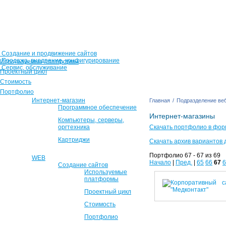
Создание и продвижение сайтов
Продажа, внедрение, конфигурирование
Используемые платформы
Сервис, обслуживание
Проектный цикл
Стоимость
Портфолио
Интернет-магазин
Главная
/
Подразделение веб
Программное обеспечение
Интернет-магазины
Компьютеры, серверы,
оргтехника
Скачать портфолио в фор
Картриджи
Скачать архив вариантов 
Портфолио 67 - 67 из 69
WEB
Начало
|
Пред.
|
65
66
67
6
Создание сайтов
Используемые
платформы
Проектный цикл
Стоимость
Портфолио