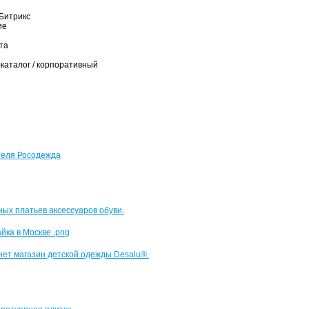
Битрикс
ие
та
-каталог / корпоративный