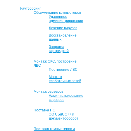
IT-аутсорсинг
Обслуживание компьютеров
Удаленное
администрирование
Лечение вирусов
Восстановление
данных
Заправка
картриджей
Монтаж СКС, построение
ЛВС
Построение ЛВС
Монтаж
слаботочных сетей
Монтаж серверов
Администрирование
серверов
Поставка ПО
ЭО СБиСС++ и
документооборот
Поставка компьютеров и