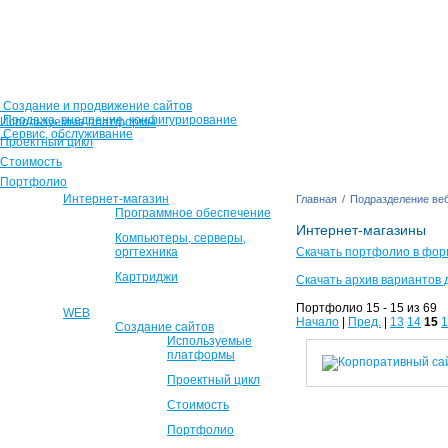
Создание и продвижение сайтов
Продажа, внедрение, конфигурирование
Используемые платформы
Сервис, обслуживание
Проектный цикл
Стоимость
Портфолио
Интернет-магазин
Главная
/
Подразделение веб
Программное обеспечение
Интернет-магазины
Компьютеры, серверы,
оргтехника
Скачать портфолио в фор
Картриджи
Скачать архив вариантов 
Портфолио 15 - 15 из 69
WEB
Начало
|
Пред.
|
13
14
15
1
Создание сайтов
Используемые
платформы
Проектный цикл
Стоимость
Портфолио