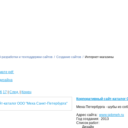
-разработки и техподдержки сайтов
/
Создание сайтов
/
Интернет-магазины
мате pdf
дизайна
6
17
|
След.
|
Конец
Корпоративный сайт-каталог 
Меха Петербурга - шубы из собо
Адрес сайта:
www.spbmeh.ru
Год создания: 2013
Список работ:
Дизайн