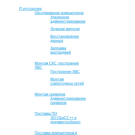
IT-аутсорсинг
Обслуживание компьютеров
Удаленное
администрирование
Лечение вирусов
Восстановление
данных
Заправка
картриджей
Монтаж СКС, построение
ЛВС
Построение ЛВС
Монтаж
слаботочных сетей
Монтаж серверов
Администрирование
серверов
Поставка ПО
ЭО СБиСС++ и
документооборот
Поставка компьютеров и