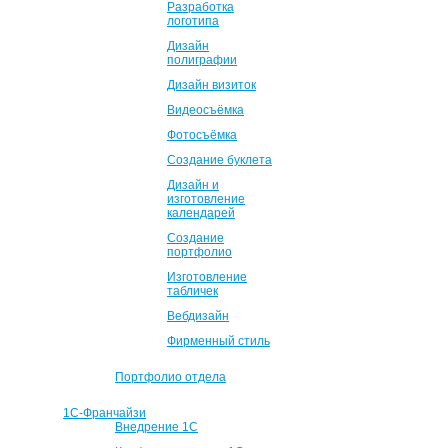
Разработка
логотипа
Дизайн
полиграфии
Дизайн визиток
Видеосъёмка
Фотосъёмка
Создание буклета
Дизайн и
изготовление
календарей
Создание
портфолио
Изготовление
табличек
Вебдизайн
Фирменный стиль
Портфолио отдела
1С-Франчайзи
Внедрение 1С