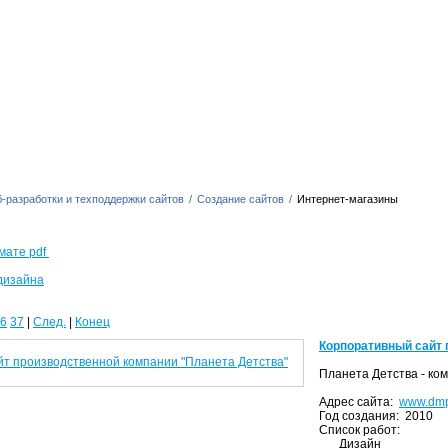
-разработки и техподдержки сайтов
/
Создание сайтов
/
Интернет-магазины
мате pdf
дизайна
6
37
|
След.
|
Конец
Корпоративный сайт 
Планета Детства - ко
Адрес сайта:
www.dmp
Год создания: 2010
Список работ:
Дизайн