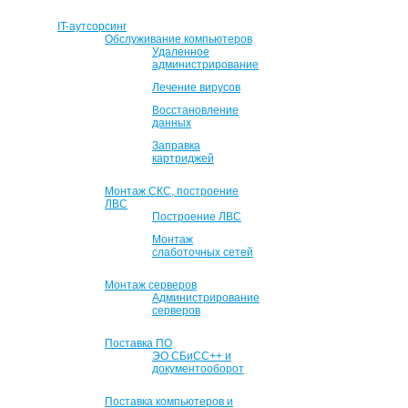
IT-аутсорсинг
Обслуживание компьютеров
Удаленное
администрирование
Лечение вирусов
Восстановление
данных
Заправка
картриджей
Монтаж СКС, построение
ЛВС
Построение ЛВС
Монтаж
слаботочных сетей
Монтаж серверов
Администрирование
серверов
Поставка ПО
ЭО СБиСС++ и
документооборот
Поставка компьютеров и