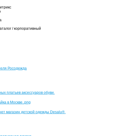
итрикс
е
а
аталог / корпоративный