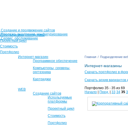
Создание и продвижение сайтов
Продажа, внедрение, конфигурирование
Используемые платформы
Сервис, обслуживание
Проектный цикл
Стоимость
Портфолио
Интернет-магазин
Главная
/
Подразделение веб
Программное обеспечение
Интернет-магазины
Компьютеры, серверы,
оргтехника
Скачать портфолио в фор
Картриджи
Скачать архив вариантов 
Портфолио 35 - 35 из 69
WEB
Начало
|
Пред.
|
33
34
35
3
Создание сайтов
Используемые
платформы
Проектный цикл
Стоимость
Портфолио