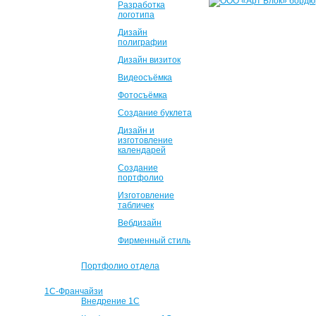
Разработка
логотипа
Дизайн
полиграфии
Дизайн визиток
Видеосъёмка
Фотосъёмка
Создание буклета
Дизайн и
изготовление
календарей
Создание
портфолио
Изготовление
табличек
Вебдизайн
Фирменный стиль
Портфолио отдела
1С-Франчайзи
Внедрение 1С