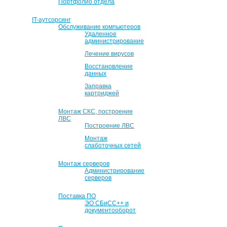
Портфолио отдела
IT-аутсорсинг
Обслуживание компьютеров
Удаленное
администрирование
Лечение вирусов
Восстановление
данных
Заправка
картриджей
Монтаж СКС, построение
ЛВС
Построение ЛВС
Монтаж
слаботочных сетей
Монтаж серверов
Администрирование
серверов
Поставка ПО
ЭО СБиСС++ и
документооборот