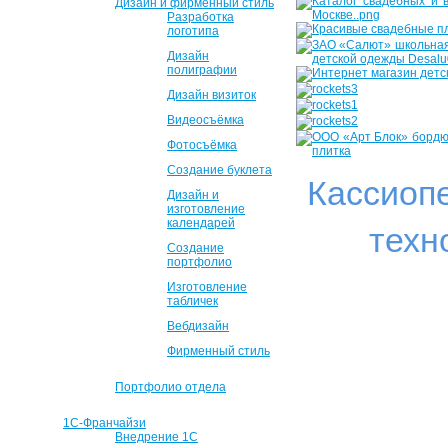
Дизайн и фирменный стиль
Разработка
логотипа
Дизайн
полиграфии
Дизайн визиток
Видеосъёмка
Фотосъёмка
Создание буклета
Кассиоп
Дизайн и
изготовление
календарей
техн
Создание
портфолио
Изготовление
табличек
Вебдизайн
Фирменный стиль
Портфолио отдела
1С-Франчайзи
Внедрение 1С