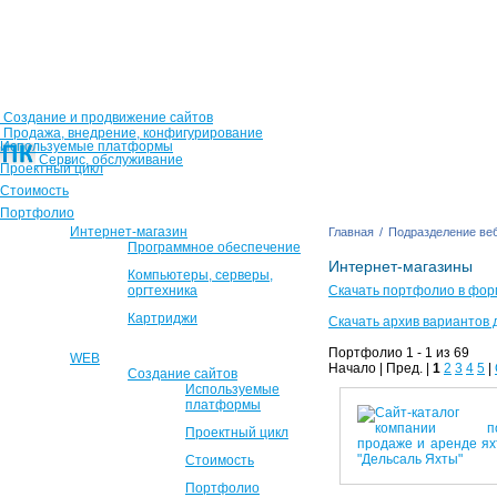
Создание и продвижение сайтов
Продажа, внедрение, конфигурирование
Используемые платформы
Сервис, обслуживание
Проектный цикл
Стоимость
Портфолио
Интернет-магазин
Главная
/
Подразделение веб
Программное обеспечение
Интернет-магазины
Компьютеры, серверы,
оргтехника
Скачать портфолио в фор
Картриджи
Скачать архив вариантов 
Портфолио 1 - 1 из 69
WEB
Начало | Пред. |
1
2
3
4
5
|
Создание сайтов
Используемые
платформы
Проектный цикл
Стоимость
Портфолио