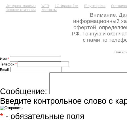
Интернет-магазин
WEB
1С-Франчайзи
IT-аутсорсинг
О стоимос
Новости компании
Контакты
Внимание. Дан
информационный хара
офертой, определяе
РФ. Точную и оконча
с нами по телефо
Сайт соз
Имя:
*
Телефон:
*
Email:
Сообщение:
Введите контрольное слово с ка
*
- обязательные поля