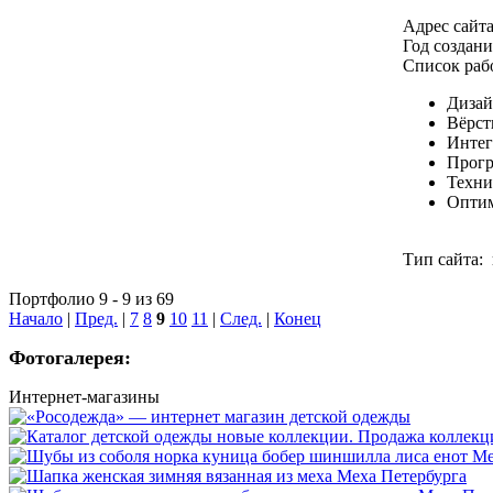
Адрес сайт
Год создани
Список раб
Диза
Вёрст
Интег
Прог
Техни
Оптим
Тип сайта:
Портфолио 9 - 9 из 69
Начало
|
Пред.
|
7
8
9
10
11
|
След.
|
Конец
Фотогалерея:
Интернет-магазины