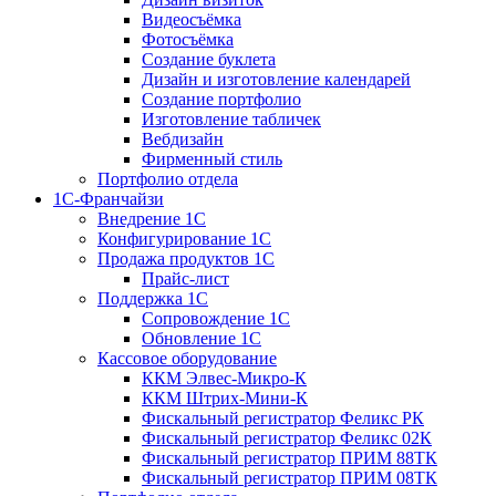
Видеосъёмка
Фотосъёмка
Создание буклета
Дизайн и изготовление календарей
Создание портфолио
Изготовление табличек
Вебдизайн
Фирменный стиль
Портфолио отдела
1С-Франчайзи
Внедрение 1С
Конфигурирование 1С
Продажа продуктов 1С
Прайс-лист
Поддержка 1С
Сопровождение 1С
Обновление 1С
Кассовое оборудование
ККМ Элвес-Микро-К
ККМ Штрих-Мини-К
Фискальный регистратор Феликс РК
Фискальный регистратор Феликс 02К
Фискальный регистратор ПРИМ 88ТК
Фискальный регистратор ПРИМ 08ТК