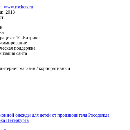
а:
www.rockets.ru
я: 2013
от:
йн
ка
рация с 1С-Битрикс
раммирование
ческая поддержка
изация сайта
 интернет-магазин / корпоративный