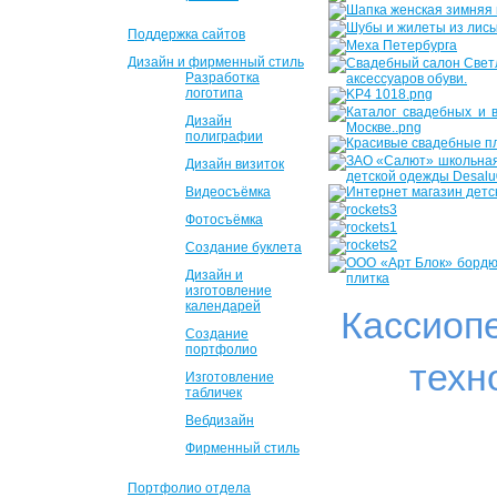
Поддержка сайтов
Дизайн и фирменный стиль
Разработка
логотипа
Дизайн
полиграфии
Дизайн визиток
Видеосъёмка
Фотосъёмка
Создание буклета
Дизайн и
изготовление
календарей
Кассиоп
Создание
портфолио
техн
Изготовление
табличек
Вебдизайн
Фирменный стиль
Портфолио отдела