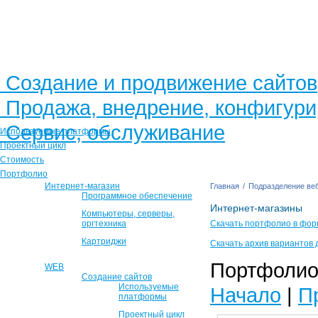
Создание и продвижение сайтов
Продажа, внедрение, конфигур
Сервис, обслуживание
Используемые платформы
Проектный цикл
Стоимость
Портфолио
Интернет-магазин
Главная
/
Подразделение веб
Программное обеспечение
Интернет-магазины
Компьютеры, серверы,
оргтехника
Скачать портфолио в фор
Картриджи
Скачать архив вариантов 
Портфолио 
WEB
Создание сайтов
Используемые
Начало
|
П
платформы
Проектный цикл