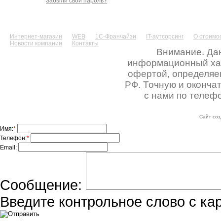
Забыли свой пароль?
Интернет-магазин
WEB
1С-Франчайзи
IT-аутсорсинг
О стоимос
Новости компании
Контакты
Внимание. Дан
информационный хара
офертой, определяе
РФ. Точную и оконча
с нами по телефо
Сайт соз
Имя:
*
Телефон:
*
Email:
Сообщение:
Введите контрольное слово с ка