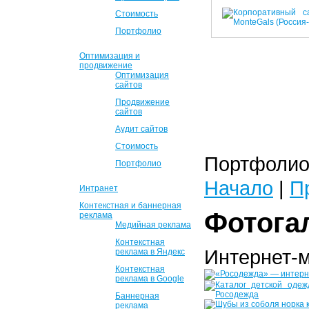
Стоимость
Портфолио
Оптимизация и
продвижение
Оптимизация
сайтов
Продвижение
сайтов
Аудит сайтов
Стоимость
Портфолио 
Портфолио
Начало
|
П
Интранет
Контекстная и баннерная
Фотога
реклама
Медийная реклама
Контекстная
Интернет-
реклама в Яндекс
Контекстная
реклама в Google
Баннерная
реклама