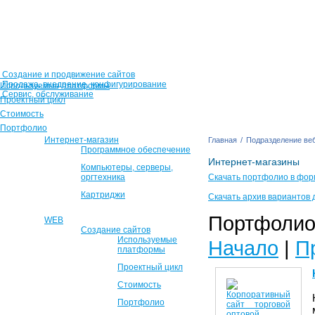
Создание и продвижение сайтов
Продажа, внедрение, конфигурирование
Используемые платформы
Сервис, обслуживание
Проектный цикл
Стоимость
Портфолио
Интернет-магазин
Главная
/
Подразделение веб
Программное обеспечение
Интернет-магазины
Компьютеры, серверы,
оргтехника
Скачать портфолио в фор
Картриджи
Скачать архив вариантов 
Портфолио 
WEB
Создание сайтов
Используемые
Начало
|
П
платформы
Проектный цикл
Стоимость
Портфолио