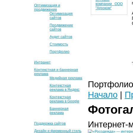
Оптимизация и
продвижение
Оптимизация
сайтов
Продвижение
сайтов
Аудит сайтов
Стоимость
Портфолио
Интранет
Контекстная и баннерная
реклама
Медийная реклама
Портфолио 
Контекстная
реклама в Яндекс
Начало
|
П
Контекстная
реклама в Google
Фотога
Баннерная
реклама
Интернет-
Поддержка сайтов
Дизайн и фирменный стиль