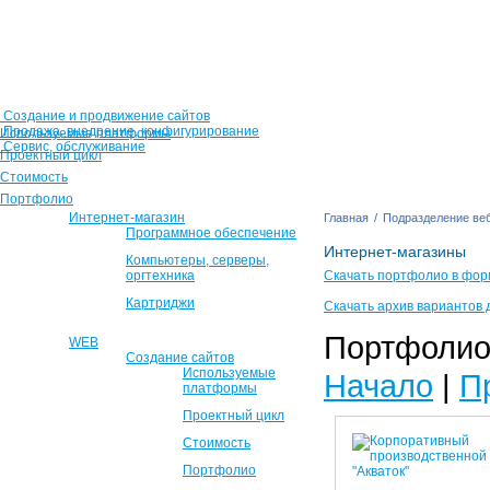
Создание и продвижение сайтов
Продажа, внедрение, конфигурирование
Используемые платформы
Сервис, обслуживание
Проектный цикл
Стоимость
Портфолио
Интернет-магазин
Главная
/
Подразделение веб
Программное обеспечение
Интернет-магазины
Компьютеры, серверы,
оргтехника
Скачать портфолио в фор
Картриджи
Скачать архив вариантов 
Портфолио 
WEB
Создание сайтов
Используемые
Начало
|
П
платформы
Проектный цикл
Стоимость
Портфолио