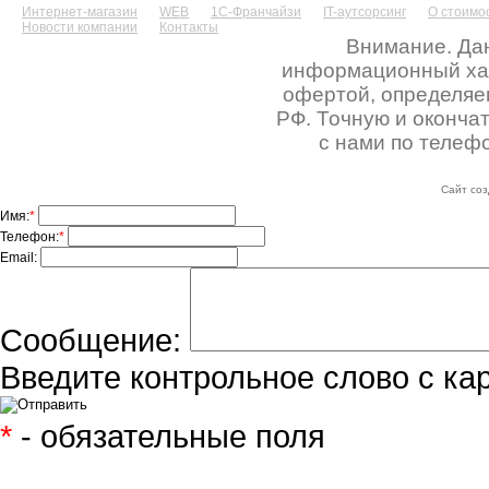
Интернет-магазин
WEB
1С-Франчайзи
IT-аутсорсинг
О стоимос
Новости компании
Контакты
Внимание. Дан
информационный хара
офертой, определяе
РФ. Точную и оконча
с нами по телефо
Сайт соз
Имя:
*
Телефон:
*
Email:
Сообщение:
Введите контрольное слово с ка
*
- обязательные поля