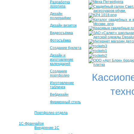
Разработка
логотипа
Дизайн
полиграфии
Дизайн визиток
Видеосъёмка
Фотосъёмка
Создание буклета
Дизайн и
изготовление
календарей
Создание
Кассиоп
портфолио
Изготовление
табличек
техн
Вебдизайн
Фирменный стиль
Портфолио отдела
1С-Франчайзи
Внедрение 1С