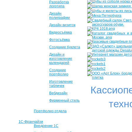
Разработка
логотипа
Дизайн
полиграфии
Дизайн визиток
Видеосъёмка
Фотосъёмка
Создание буклета
Дизайн и
изготовление
календарей
Создание
портфолио
Изготовление
табличек
Кассиоп
Вебдизайн
техн
Фирменный стиль
Портфолио отдела
1С-Франчайзи
Внедрение 1С