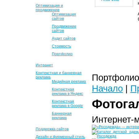
Оптимизация и
продвижение
Оптимизация
сайтов
Продвижение
сайтов
Аудит сайтов
Стоимость
Портфолио
Интранет
Контекстная и баннерная
Портфолио 
реклама
Медийная реклама
Начало
|
П
Контекстная
реклама в Яндекс
Фотога
Контекстная
реклама в Google
Баннерная
Интернет-
реклама
Поддержка сайтов
Дизайн и фирменный стиль