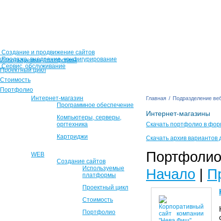
Создание и продвижение сайтов
Продажа, внедрение, конфигурирование
Используемые платформы
Сервис, обслуживание
Проектный цикл
Стоимость
Портфолио
Интернет-магазин
Главная
/
Подразделение веб
Программное обеспечение
Интернет-магазины
Компьютеры, серверы,
оргтехника
Скачать портфолио в фор
Картриджи
Скачать архив вариантов 
Портфолио 
WEB
Создание сайтов
Используемые
Начало
|
П
платформы
Проектный цикл
Стоимость
Портфолио