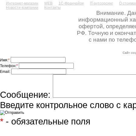
Интернет-магазин
WEB
1С-Франчайзи
IT-аутсорсинг
О стоимос
Новости компании
Контакты
Внимание. Дан
информационный хара
офертой, определяе
РФ. Точную и оконча
с нами по телефо
Сайт соз
Имя:
*
Телефон:
*
Email:
Сообщение:
Введите контрольное слово с ка
*
- обязательные поля