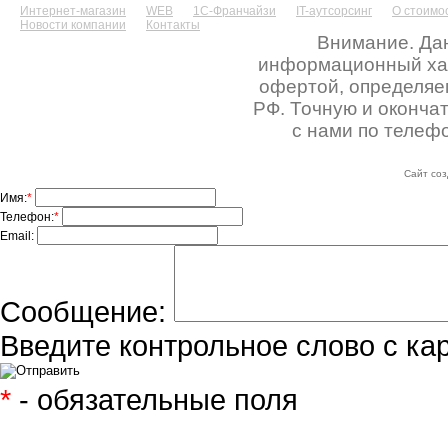
Интернет-магазин
WEB
1С-Франчайзи
IT-аутсорсинг
О стоимос
Новости компании
Контакты
Внимание. Дан
информационный хара
офертой, определяе
РФ. Точную и оконча
с нами по телефо
Сайт соз
Имя:
*
Телефон:
*
Email:
Сообщение:
Введите контрольное слово с ка
*
- обязательные поля