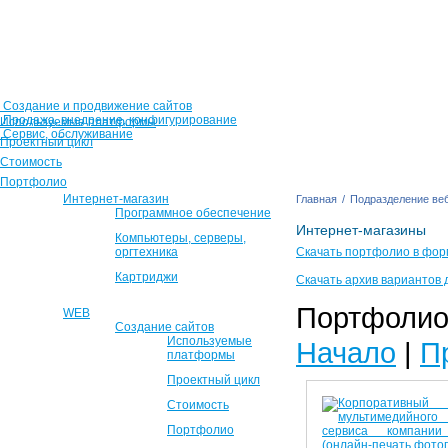
Создание и продвижение сайтов
Продажа, внедрение, конфигурирование
Используемые платформы
Сервис, обслуживание
Проектный цикл
Стоимость
Портфолио
Интернет-магазин
Главная
/
Подразделение веб
Программное обеспечение
Интернет-магазины
Компьютеры, серверы,
оргтехника
Скачать портфолио в фор
Картриджи
Скачать архив вариантов 
Портфолио 
WEB
Создание сайтов
Используемые
Начало
|
П
платформы
Проектный цикл
Стоимость
Портфолио