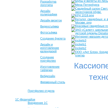
Разработка
логотипа
Дизайн
полиграфии
Дизайн визиток
Видеосъёмка
Фотосъёмка
Создание буклета
Дизайн и
изготовление
календарей
Создание
портфолио
Кассиоп
Изготовление
табличек
техн
Вебдизайн
Фирменный стиль
Портфолио отдела
1С-Франчайзи
Внедрение 1С