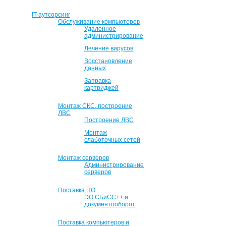
IT-аутсорсинг
Обслуживание компьютеров
Удаленное
администрирование
Лечение вирусов
Восстановление
данных
Заправка
картриджей
Монтаж СКС, построение
ЛВС
Построение ЛВС
Монтаж
слаботочных сетей
Монтаж серверов
Администрирование
серверов
Поставка ПО
ЭО СБиСС++ и
документооборот
Поставка компьютеров и