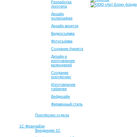
Разработка
логотипа
Дизайн
полиграфии
Дизайн визиток
Видеосъёмка
Фотосъёмка
Создание буклета
Дизайн и
изготовление
календарей
Создание
портфолио
Изготовление
табличек
Вебдизайн
Фирменный стиль
Портфолио отдела
1С-Франчайзи
Внедрение 1С