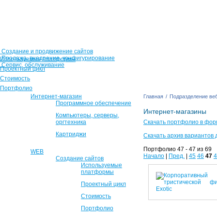
Создание и продвижение сайтов
Продажа, внедрение, конфигурирование
Используемые платформы
Сервис, обслуживание
Проектный цикл
Стоимость
Портфолио
Интернет-магазин
Главная
/
Подразделение веб
Программное обеспечение
Интернет-магазины
Компьютеры, серверы,
оргтехника
Скачать портфолио в фор
Картриджи
Скачать архив вариантов 
Портфолио 47 - 47 из 69
WEB
Начало
|
Пред.
|
45
46
47
4
Создание сайтов
Используемые
платформы
Проектный цикл
Стоимость
Портфолио