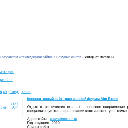
-разработки и техподдержки сайтов
/
Создание сайтов
/
Интернет-магазины
мате pdf
дизайна
8
49
|
След.
|
Конец
Корпоративный сайт тристической фирмы Alm Exotic
Отдых в экзотических странах - основное направление р
специализируется на организации экзотических туров самых
Адрес сайта:
www.almexotic.ru
Год создания: 2010
Список работ: