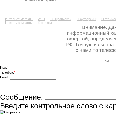
Забыли свой пароль?
Интернет-магазин
WEB
1С-Франчайзи
IT-аутсорсинг
О стоимос
Новости компании
Контакты
Внимание. Дан
информационный хара
офертой, определяе
РФ. Точную и оконча
с нами по телефо
Сайт соз
Имя:
*
Телефон:
*
Email:
Сообщение:
Введите контрольное слово с ка