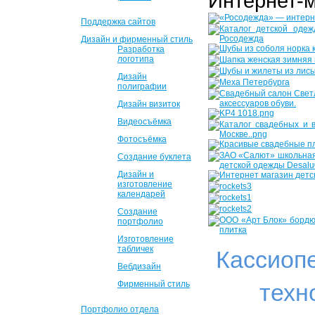
Интернет-
Поддержка сайтов
Дизайн и фирменный стиль
Разработка
логотипа
Дизайн
полиграфии
Дизайн визиток
Видеосъёмка
Фотосъёмка
Создание буклета
Дизайн и
изготовление
календарей
Создание
портфолио
Изготовление
табличек
Кассиоп
Вебдизайн
Фирменный стиль
техн
Портфолио отдела