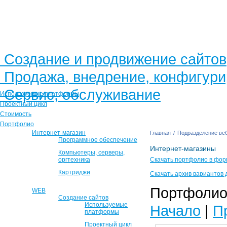
Создание и продвижение сайтов
Продажа, внедрение, конфигур
Сервис, обслуживание
Используемые платформы
Проектный цикл
Стоимость
Портфолио
Интернет-магазин
Главная
/
Подразделение веб
Программное обеспечение
Интернет-магазины
Компьютеры, серверы,
оргтехника
Скачать портфолио в фор
Картриджи
Скачать архив вариантов 
Портфолио 
WEB
Создание сайтов
Используемые
Начало
|
П
платформы
Проектный цикл