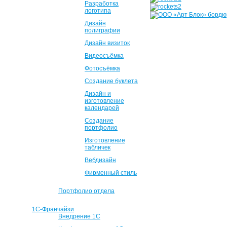
Разработка
логотипа
Дизайн
полиграфии
Дизайн визиток
Видеосъёмка
Фотосъёмка
Создание буклета
Дизайн и
изготовление
календарей
Создание
портфолио
Изготовление
табличек
Вебдизайн
Фирменный стиль
Портфолио отдела
1С-Франчайзи
Внедрение 1С