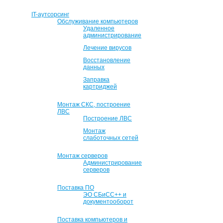
IT-аутсорсинг
Обслуживание компьютеров
Удаленное
администрирование
Лечение вирусов
Восстановление
данных
Заправка
картриджей
Монтаж СКС, построение
ЛВС
Построение ЛВС
Монтаж
слаботочных сетей
Монтаж серверов
Администрирование
серверов
Поставка ПО
ЭО СБиСС++ и
документооборот
Поставка компьютеров и