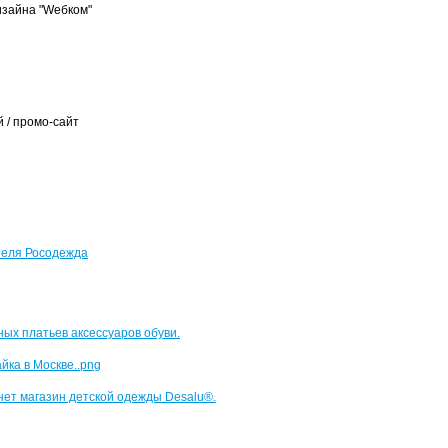
изайна "Wебком"
 / промо-сайт