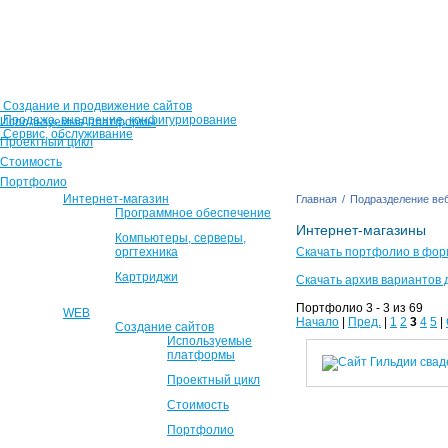
Создание и продвижение сайтов
Продажа, внедрение, конфигурирование
Используемые платформы
Сервис, обслуживание
Проектный цикл
Стоимость
Портфолио
Интернет-магазин
Главная
/
Подразделение веб
Программное обеспечение
Интернет-магазины
Компьютеры, серверы,
оргтехника
Скачать портфолио в фор
Картриджи
Скачать архив вариантов 
Портфолио 3 - 3 из 69
WEB
Начало
|
Пред.
|
1
2
3
4
5
|
Создание сайтов
Используемые
платформы
Проектный цикл
Стоимость
Портфолио