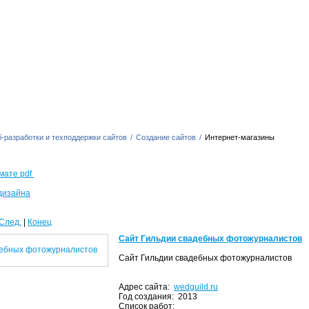
-разработки и техподдержки сайтов
/
Создание сайтов
/
Интернет-магазины
мате pdf
дизайна
След.
|
Конец
Сайт Гильдии свадебных фотожурналистов
Сайт Гильдии свадебных фотожурналистов
Адрес сайта:
wedguild.ru
Год создания: 2013
Список работ: