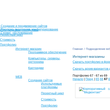
Создание и продвижение сайтов
Продажа, внедрение, конфигурирование
Используемые платформы
Сервис, обслуживание
Проектный цикл
Стоимость
Портфолио
Интернет-магазин
Главная
/
Подразделение веб
Программное обеспечение
Интернет-магазины
Компьютеры, серверы,
оргтехника
Скачать портфолио в фор
Картриджи
Скачать архив вариантов 
Портфолио 67 - 67 из 69
WEB
Начало
|
Пред.
|
65
66
67
6
Создание сайтов
Используемые
платформы
Проектный цикл
Стоимость
Портфолио