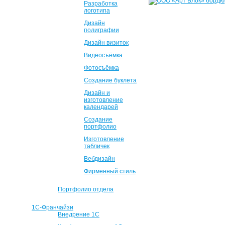
Разработка
логотипа
Дизайн
полиграфии
Дизайн визиток
Видеосъёмка
Фотосъёмка
Создание буклета
Дизайн и
изготовление
календарей
Создание
портфолио
Изготовление
табличек
Вебдизайн
Фирменный стиль
Портфолио отдела
1С-Франчайзи
Внедрение 1С