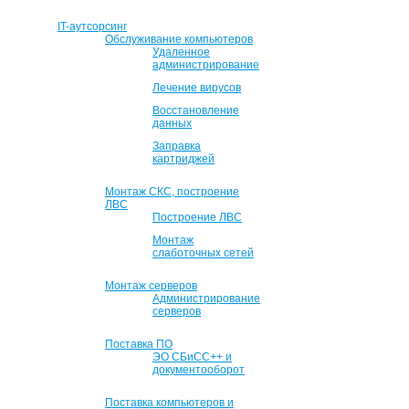
IT-аутсорсинг
Обслуживание компьютеров
Удаленное
администрирование
Лечение вирусов
Восстановление
данных
Заправка
картриджей
Монтаж СКС, построение
ЛВС
Построение ЛВС
Монтаж
слаботочных сетей
Монтаж серверов
Администрирование
серверов
Поставка ПО
ЭО СБиСС++ и
документооборот
Поставка компьютеров и