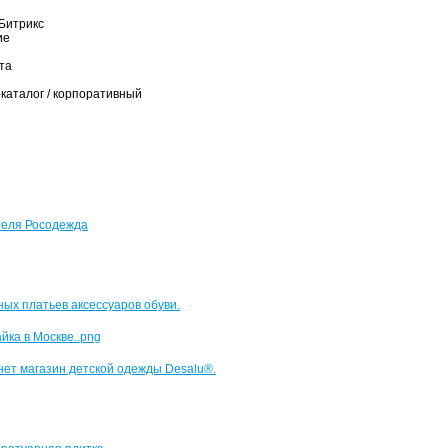
Битрикс
ие
та
-каталог / корпоративный