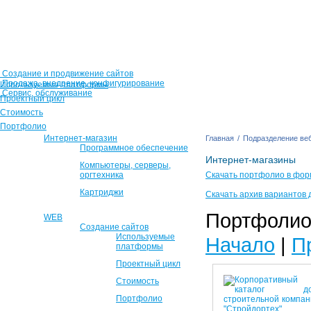
Создание и продвижение сайтов
Продажа, внедрение, конфигурирование
Используемые платформы
Сервис, обслуживание
Проектный цикл
Стоимость
Портфолио
Интернет-магазин
Главная
/
Подразделение веб
Программное обеспечение
Интернет-магазины
Компьютеры, серверы,
оргтехника
Скачать портфолио в фор
Картриджи
Скачать архив вариантов 
Портфолио 
WEB
Создание сайтов
Используемые
Начало
|
П
платформы
Проектный цикл
Стоимость
Портфолио