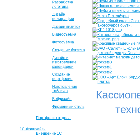
Разработка
логотипа
Дизайн
полиграфии
Дизайн визиток
Видеосъёмка
Фотосъёмка
Создание буклета
Дизайн и
изготовление
календарей
Создание
портфолио
Изготовление
табличек
Кассиоп
Вебдизайн
техн
Фирменный стиль
Портфолио отдела
1С-Франчайзи
Внедрение 1С