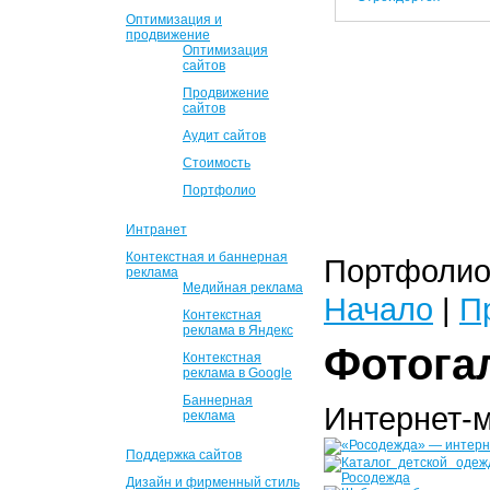
Оптимизация и
продвижение
Оптимизация
сайтов
Продвижение
сайтов
Аудит сайтов
Стоимость
Портфолио
Интранет
Контекстная и баннерная
Портфолио 
реклама
Медийная реклама
Начало
|
П
Контекстная
реклама в Яндекс
Фотога
Контекстная
реклама в Google
Баннерная
Интернет-
реклама
Поддержка сайтов
Дизайн и фирменный стиль