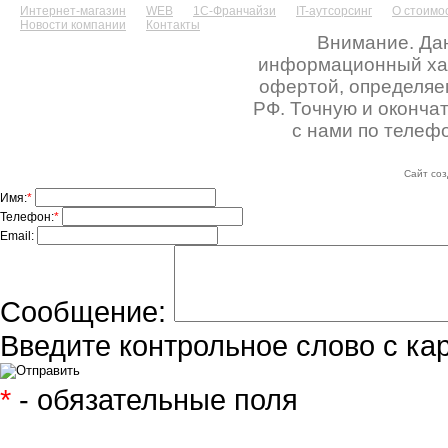
Интернет-магазин
WEB
1С-Франчайзи
IT-аутсорсинг
О стоимос
Новости компании
Контакты
Внимание. Дан
информационный хара
офертой, определяе
РФ. Точную и оконча
с нами по телефо
Сайт соз
Имя:
*
Телефон:
*
Email:
Сообщение:
Введите контрольное слово с ка
*
- обязательные поля