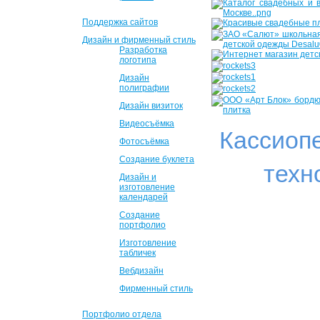
Поддержка сайтов
Дизайн и фирменный стиль
Разработка
логотипа
Дизайн
полиграфии
Дизайн визиток
Видеосъёмка
Кассиоп
Фотосъёмка
Создание буклета
техн
Дизайн и
изготовление
календарей
Создание
портфолио
Изготовление
табличек
Вебдизайн
Фирменный стиль
Портфолио отдела