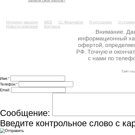
Забыли свой пароль?
Интернет-магазин
WEB
1С-Франчайзи
IT-аутсорсинг
О стоимос
Новости компании
Контакты
Внимание. Дан
информационный хара
офертой, определяе
РФ. Точную и оконча
с нами по телефо
Сайт соз
Имя:
*
Телефон:
*
Email:
Сообщение:
Введите контрольное слово с ка