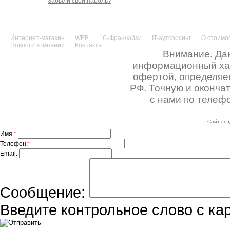
Забыли свой пароль?
Интернет-магазин
WEB
1С-Франчайзи
IT-аутсорсинг
О стоимос
Новости компании
Контакты
Внимание. Дан
информационный хара
офертой, определяе
РФ. Точную и оконча
с нами по телефо
Сайт соз
Имя:
*
Телефон:
*
Email:
Сообщение:
Введите контрольное слово с ка