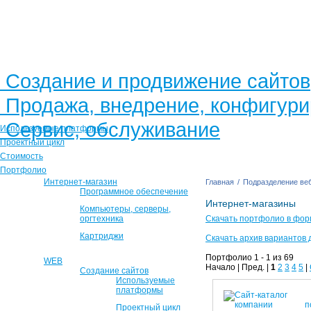
Создание и продвижение сайтов
Продажа, внедрение, конфигур
Сервис, обслуживание
Используемые платформы
Проектный цикл
Стоимость
Портфолио
Интернет-магазин
Главная
/
Подразделение веб
Программное обеспечение
Интернет-магазины
Компьютеры, серверы,
оргтехника
Скачать портфолио в фор
Картриджи
Скачать архив вариантов 
Портфолио 1 - 1 из 69
WEB
Начало | Пред. |
1
2
3
4
5
|
Создание сайтов
Используемые
платформы
Проектный цикл