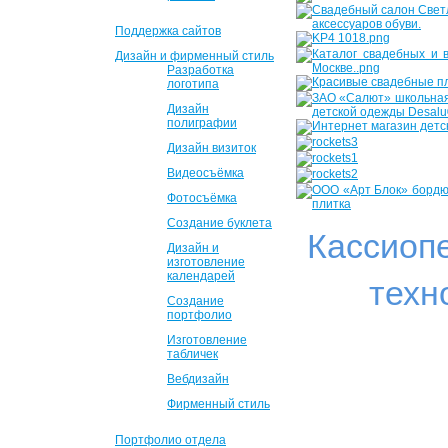
Поддержка сайтов
Дизайн и фирменный стиль
Разработка
логотипа
Дизайн
полиграфии
Дизайн визиток
Видеосъёмка
Фотосъёмка
Создание буклета
Кассиоп
Дизайн и
изготовление
календарей
техн
Создание
портфолио
Изготовление
табличек
Вебдизайн
Фирменный стиль
Портфолио отдела