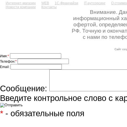
Интернет-магазин
WEB
1С-Франчайзи
IT-аутсорсинг
О стоимос
Новости компании
Контакты
Внимание. Дан
информационный хара
офертой, определяе
РФ. Точную и оконча
с нами по телефо
Сайт соз
Имя:
*
Телефон:
*
Email:
Сообщение:
Введите контрольное слово с ка
*
- обязательные поля