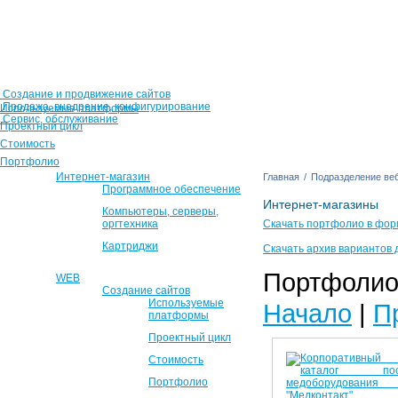
Создание и продвижение сайтов
Продажа, внедрение, конфигурирование
Используемые платформы
Сервис, обслуживание
Проектный цикл
Стоимость
Портфолио
Интернет-магазин
Главная
/
Подразделение веб
Программное обеспечение
Интернет-магазины
Компьютеры, серверы,
оргтехника
Скачать портфолио в фор
Картриджи
Скачать архив вариантов 
Портфолио 
WEB
Создание сайтов
Используемые
Начало
|
П
платформы
Проектный цикл
Стоимость
Портфолио