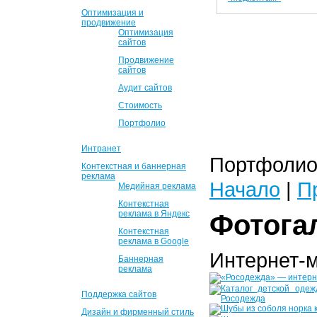
Оптимизация и
продвижение
Оптимизация
сайтов
Продвижение
сайтов
Аудит сайтов
Стоимость
Портфолио
Интранет
Портфолио 
Контекстная и баннерная
реклама
Начало
|
П
Медийная реклама
Контекстная
реклама в Яндекс
Фотога
Контекстная
реклама в Google
Интернет-
Баннерная
реклама
Поддержка сайтов
Дизайн и фирменный стиль