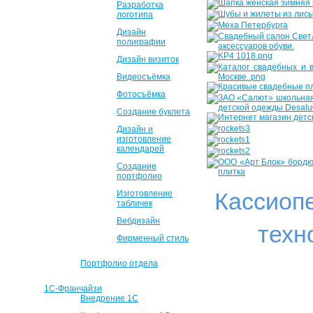
Разработка
логотипа
Дизайн
полиграфии
Дизайн визиток
Видеосъёмка
Фотосъёмка
Создание буклета
Дизайн и
изготовление
календарей
Создание
портфолио
Кассиоп
Изготовление
табличек
Вебдизайн
техн
Фирменный стиль
Портфолио отдела
1С-Франчайзи
Внедрение 1С