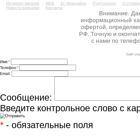
Интернет-магазин
WEB
1С-Франчайзи
IT-аутсорсинг
О стоимос
Новости компании
Контакты
Внимание. Дан
информационный хара
офертой, определяе
РФ. Точную и оконча
с нами по телефо
Сайт соз
Имя:
*
Телефон:
*
Email:
Сообщение:
Введите контрольное слово с ка
*
- обязательные поля