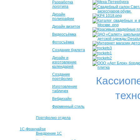
Разработка
логотипа
Дизайн
полиграфии
Дизайн визиток
Видеосъёмка
Фотосъёмка
Создание буклета
Дизайн и
изготовление
календарей
Создание
Кассиоп
портфолио
Изготовление
табличек
техн
Вебдизайн
Фирменный стиль
Портфолио отдела
1С-Франчайзи
Внедрение 1С