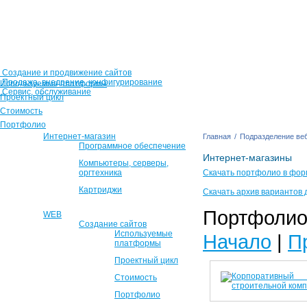
Создание и продвижение сайтов
Продажа, внедрение, конфигурирование
Используемые платформы
Сервис, обслуживание
Проектный цикл
Стоимость
Портфолио
Интернет-магазин
Главная
/
Подразделение веб
Программное обеспечение
Интернет-магазины
Компьютеры, серверы,
оргтехника
Скачать портфолио в фор
Картриджи
Скачать архив вариантов 
Портфолио 
WEB
Создание сайтов
Используемые
Начало
|
П
платформы
Проектный цикл
Стоимость
Портфолио