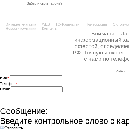
Забыли свой пароль?
Интернет-магазин
WEB
1С-Франчайзи
IT-аутсорсинг
О стоимос
Новости компании
Контакты
Внимание. Дан
информационный хара
офертой, определяе
РФ. Точную и оконча
с нами по телефо
Сайт соз
Имя:
*
Телефон:
*
Email:
Сообщение:
Введите контрольное слово с ка