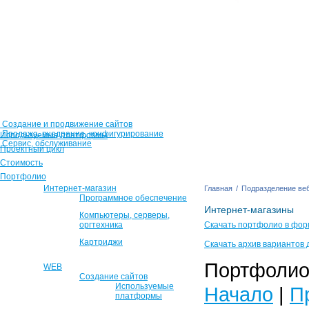
Создание и продвижение сайтов
Продажа, внедрение, конфигурирование
Используемые платформы
Сервис, обслуживание
Проектный цикл
Стоимость
Портфолио
Интернет-магазин
Главная
/
Подразделение веб
Программное обеспечение
Интернет-магазины
Компьютеры, серверы,
оргтехника
Скачать портфолио в фор
Картриджи
Скачать архив вариантов 
Портфолио 
WEB
Создание сайтов
Используемые
Начало
|
П
платформы