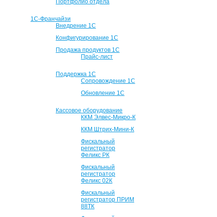
Портфолио отдела
1С-Франчайзи
Внедрение 1С
Конфигурирование 1С
Продажа продуктов 1С
Прайс-лист
Поддержка 1С
Сопровождение 1С
Обновление 1С
Кассовое оборудование
ККМ Элвес-Микро-К
ККМ Штрих-Мини-К
Фискальный
регистратор
Феликс РК
Фискальный
регистратор
Феликс 02К
Фискальный
регистратор ПРИМ
88ТК