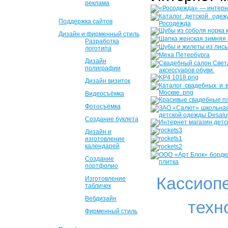
реклама
Поддержка сайтов
Дизайн и фирменный стиль
Разработка
логотипа
Дизайн
полиграфии
Дизайн визиток
Видеосъёмка
Фотосъёмка
Создание буклета
Дизайн и
изготовление
календарей
Создание
портфолио
Кассиоп
Изготовление
табличек
Вебдизайн
техн
Фирменный стиль