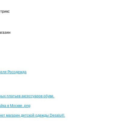
итрикс
агазин