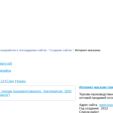
-разработки и техподдержки сайтов
/
Создание сайтов
/
Интернет-магазины
мате pdf
дизайна
13
|
След.
|
Конец
Интернет-магазин тор
Торгово-производств
оптовой продажей гот
Адрес сайта:
www.roso
Год создания: 2012
Список работ: