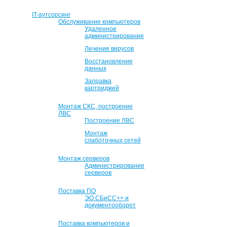
IT-аутсорсинг
Обслуживание компьютеров
Удаленное
администрирование
Лечение вирусов
Восстановление
данных
Заправка
картриджей
Монтаж СКС, построение
ЛВС
Построение ЛВС
Монтаж
слаботочных сетей
Монтаж серверов
Администрирование
серверов
Поставка ПО
ЭО СБиСС++ и
документооборот
Поставка компьютеров и