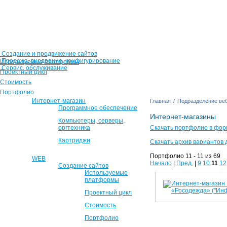
Создание и продвижение сайтов
Продажа, внедрение, конфигурирование
Используемые платформы
Сервис, обслуживание
Проектный цикл
Стоимость
Портфолио
Интернет-магазин
Главная
/
Подразделение веб
Программное обеспечение
Интернет-магазины
Компьютеры, серверы,
оргтехника
Скачать портфолио в фор
Картриджи
Скачать архив вариантов 
Портфолио 11 - 11 из 69
WEB
Начало
|
Пред.
|
9
10
11
12
Создание сайтов
Используемые
платформы
Проектный цикл
Стоимость
Портфолио