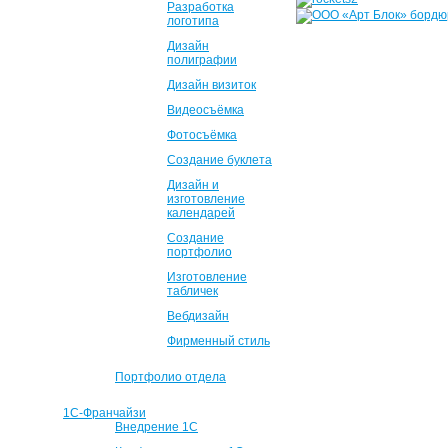
Разработка
логотипа
Дизайн
полиграфии
Дизайн визиток
Видеосъёмка
Фотосъёмка
Создание буклета
Дизайн и
изготовление
календарей
Создание
портфолио
Изготовление
табличек
Вебдизайн
Фирменный стиль
Портфолио отдела
1С-Франчайзи
Внедрение 1С