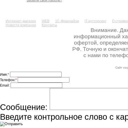
Забыли свой пароль?
Интернет-магазин
WEB
1С-Франчайзи
IT-аутсорсинг
О стоимос
Новости компании
Контакты
Внимание. Дан
информационный хара
офертой, определяе
РФ. Точную и оконча
с нами по телефо
Сайт соз
Имя:
*
Телефон:
*
Email:
Сообщение:
Введите контрольное слово с ка