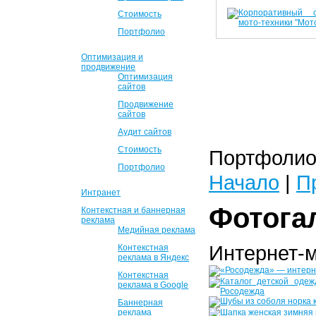
Стоимость
Портфолио
Оптимизация и
продвижение
Оптимизация
сайтов
Продвижение
сайтов
Аудит сайтов
Стоимость
Портфолио 
Портфолио
Начало
|
П
Интранет
Фотога
Контекстная и баннерная
реклама
Медийная реклама
Интернет-
Контекстная
реклама в Яндекс
Контекстная
реклама в Google
Баннерная
реклама