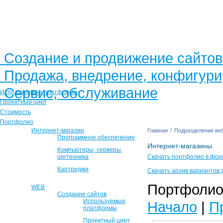
Создание и продвижение сайтов
Продажа, внедрение, конфигур
Сервис, обслуживание
Используемые платформы
Проектный цикл
Стоимость
Портфолио
Интернет-магазин
Главная
/
Подразделение веб
Программное обеспечение
Интернет-магазины
Компьютеры, серверы,
оргтехника
Скачать портфолио в фор
Картриджи
Скачать архив вариантов 
Портфолио 
WEB
Создание сайтов
Используемые
Начало
|
П
платформы
Проектный цикл