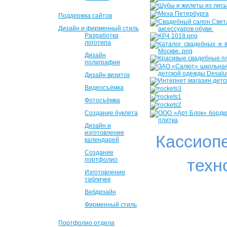
Поддержка сайтов
Дизайн и фирменный стиль
Разработка
логотипа
Дизайн
полиграфии
Дизайн визиток
Видеосъёмка
Фотосъёмка
Создание буклета
Дизайн и
изготовление
Кассиоп
календарей
Создание
техн
портфолио
Изготовление
табличек
Вебдизайн
Фирменный стиль
Портфолио отдела