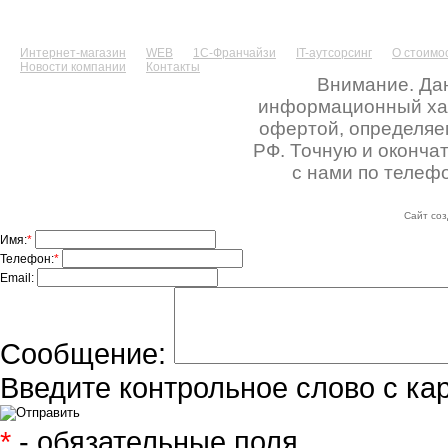
Интернет-магазин
WEB
1С-Франчайзи
IT-аутсорсинг
О стоимос
Новости компании
Контакты
Внимание. Дан
информационный хара
офертой, определяе
РФ. Точную и оконча
с нами по телефо
Сайт соз
Имя:
*
Телефон:
*
Email:
Сообщение:
Введите контрольное слово с ка
*
- обязательные поля