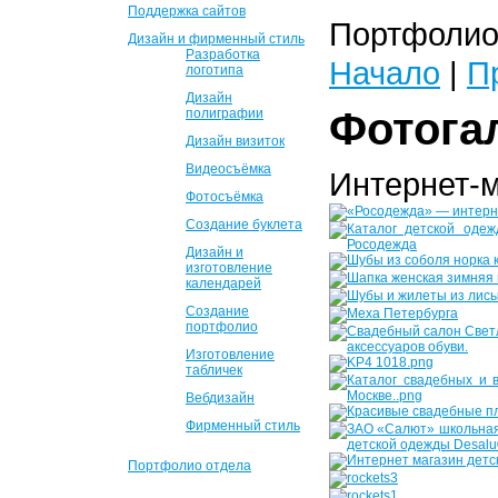
Поддержка сайтов
Портфолио 
Дизайн и фирменный стиль
Разработка
Начало
|
П
логотипа
Дизайн
Фотога
полиграфии
Дизайн визиток
Видеосъёмка
Интернет-
Фотосъёмка
Создание буклета
Дизайн и
изготовление
календарей
Создание
портфолио
Изготовление
табличек
Вебдизайн
Фирменный стиль
Портфолио отдела