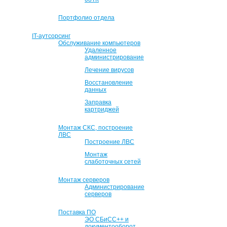
Портфолио отдела
IT-аутсорсинг
Обслуживание компьютеров
Удаленное
администрирование
Лечение вирусов
Восстановление
данных
Заправка
картриджей
Монтаж СКС, построение
ЛВС
Построение ЛВС
Монтаж
слаботочных сетей
Монтаж серверов
Администрирование
серверов
Поставка ПО
ЭО СБиСС++ и
документооборот