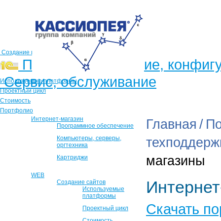
Создание и продвижение сайтов
Продажа, внедрение, конфиг
Сервис, обслуживание
Используемые платформы
Проектный цикл
Стоимость
Портфолио
Интернет-магазин
Главная
/
По
Программное обеспечение
Компьютеры, серверы,
техподдерж
оргтехника
магазины
Картриджи
WEB
Интернет
Создание сайтов
Используемые
платформы
Скачать по
Проектный цикл
Стоимость