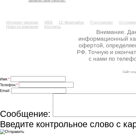
Забыли свой пароль?
Интернет-магазин
WEB
1С-Франчайзи
IT-аутсорсинг
О стоимос
Новости компании
Контакты
Внимание. Дан
информационный хара
офертой, определяе
РФ. Точную и оконча
с нами по телефо
Сайт соз
Имя:
*
Телефон:
*
Email:
Сообщение:
Введите контрольное слово с ка