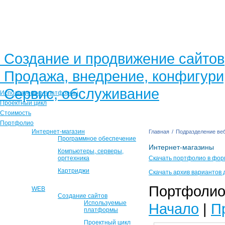
Создание и продвижение сайтов
Продажа, внедрение, конфигур
Сервис, обслуживание
Используемые платформы
Проектный цикл
Стоимость
Портфолио
Интернет-магазин
Главная
/
Подразделение веб
Программное обеспечение
Интернет-магазины
Компьютеры, серверы,
оргтехника
Скачать портфолио в фор
Картриджи
Скачать архив вариантов 
Портфолио 
WEB
Создание сайтов
Используемые
Начало
|
П
платформы
Проектный цикл