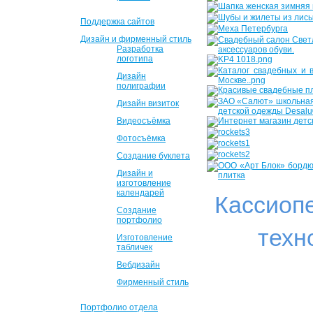
Поддержка сайтов
Дизайн и фирменный стиль
Разработка
логотипа
Дизайн
полиграфии
Дизайн визиток
Видеосъёмка
Фотосъёмка
Создание буклета
Дизайн и
изготовление
календарей
Кассиоп
Создание
портфолио
техн
Изготовление
табличек
Вебдизайн
Фирменный стиль
Портфолио отдела