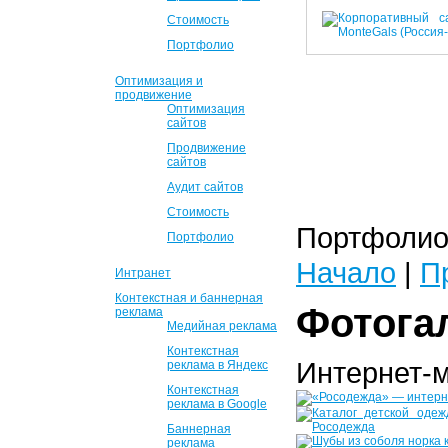
Стоимость
Портфолио
Оптимизация и
продвижение
Оптимизация
сайтов
Продвижение
сайтов
Аудит сайтов
Стоимость
Портфолио 
Портфолио
Начало
|
П
Интранет
Контекстная и баннерная
Фотога
реклама
Медийная реклама
Контекстная
Интернет-
реклама в Яндекс
Контекстная
реклама в Google
Баннерная
реклама