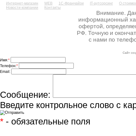
Интернет-магазин
WEB
1С-Франчайзи
IT-аутсорсинг
О стоимос
Новости компании
Контакты
Внимание. Дан
информационный хара
офертой, определяе
РФ. Точную и оконча
с нами по телефо
Сайт соз
Имя:
*
Телефон:
*
Email:
Сообщение:
Введите контрольное слово с ка
*
- обязательные поля