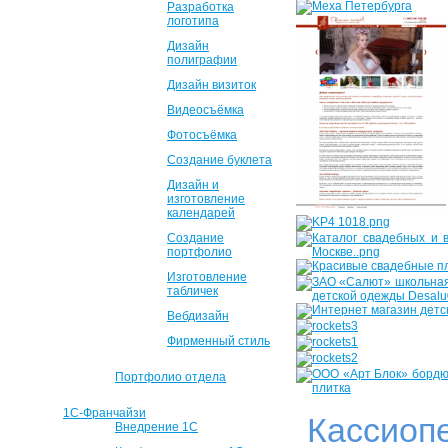
Разработка
логотипа
Дизайн
полиграфии
Дизайн визиток
Видеосъёмка
Фотосъёмка
Создание буклета
Дизайн и
изготовление
календарей
Создание
портфолио
Изготовление
табличек
Вебдизайн
Фирменный стиль
Портфолио отдела
1С-Франчайзи
Кассиоп
Внедрение 1С