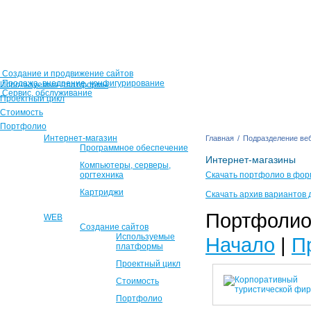
Создание и продвижение сайтов
Продажа, внедрение, конфигурирование
Используемые платформы
Сервис, обслуживание
Проектный цикл
Стоимость
Портфолио
Интернет-магазин
Главная
/
Подразделение веб
Программное обеспечение
Интернет-магазины
Компьютеры, серверы,
оргтехника
Скачать портфолио в фор
Картриджи
Скачать архив вариантов 
Портфолио 
WEB
Создание сайтов
Используемые
Начало
|
П
платформы
Проектный цикл
Стоимость
Портфолио