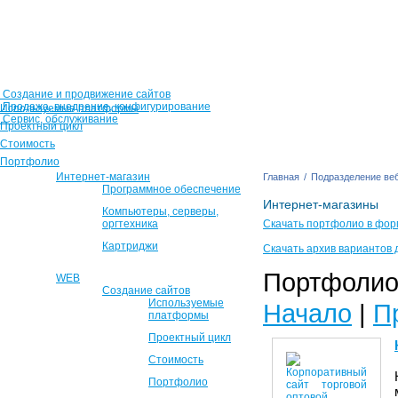
Создание и продвижение сайтов
Продажа, внедрение, конфигурирование
Используемые платформы
Сервис, обслуживание
Проектный цикл
Стоимость
Портфолио
Интернет-магазин
Главная
/
Подразделение веб
Программное обеспечение
Интернет-магазины
Компьютеры, серверы,
оргтехника
Скачать портфолио в фор
Картриджи
Скачать архив вариантов 
Портфолио 
WEB
Создание сайтов
Используемые
Начало
|
П
платформы
Проектный цикл
Стоимость
Портфолио