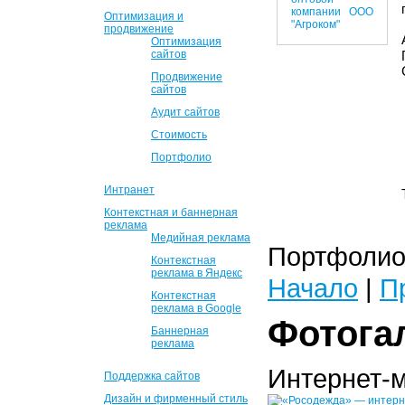
Оптимизация и
продвижение
Оптимизация
сайтов
Продвижение
сайтов
Аудит сайтов
Стоимость
Портфолио
Интранет
Контекстная и баннерная
реклама
Медийная реклама
Портфолио 
Контекстная
реклама в Яндекс
Начало
|
П
Контекстная
реклама в Google
Фотога
Баннерная
реклама
Интернет-
Поддержка сайтов
Дизайн и фирменный стиль