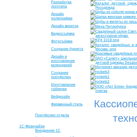
Разработка
логотипа
Дизайн
полиграфии
Дизайн визиток
Видеосъёмка
Фотосъёмка
Создание буклета
Дизайн и
изготовление
календарей
Создание
портфолио
Изготовление
табличек
Вебдизайн
Кассиоп
Фирменный стиль
техн
Портфолио отдела
1С-Франчайзи
Внедрение 1С