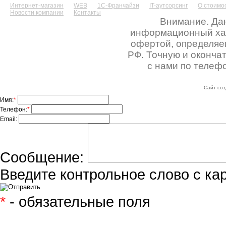
Интернет-магазин
WEB
1С-Франчайзи
IT-аутсорсинг
О стоимос
Новости компании
Контакты
Внимание. Дан
информационный хара
офертой, определяе
РФ. Точную и оконча
с нами по телефо
Сайт соз
Имя:
*
Телефон:
*
Email:
Сообщение:
Введите контрольное слово с ка
*
- обязательные поля