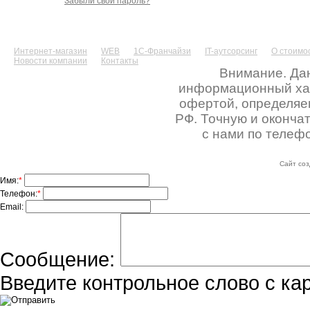
Забыли свой пароль?
Интернет-магазин
WEB
1С-Франчайзи
IT-аутсорсинг
О стоимос
Новости компании
Контакты
Внимание. Дан
информационный хара
офертой, определяе
РФ. Точную и оконча
с нами по телефо
Сайт соз
Имя:
*
Телефон:
*
Email:
Сообщение:
Введите контрольное слово с ка