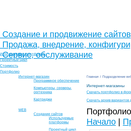
Создание и продвижение сайтов
Продажа, внедрение, конфигур
Сервис, обслуживание
Используемые платформы
Проектный цикл
Стоимость
Портфолио
Интернет-магазин
Главная
/
Подразделение веб
Программное обеспечение
Интернет-магазины
Компьютеры, серверы,
оргтехника
Скачать портфолио в фор
Картриджи
Скачать архив вариантов 
Портфолио 
WEB
Создание сайтов
Используемые
Начало
|
П
платформы
Проектный цикл