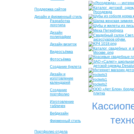
Поддержка сайтов
Дизайн и фирменный стиль
Разработка
логотипа
Дизайн
полиграфии
Дизайн визиток
Видеосъёмка
Фотосъёмка
Создание буклета
Дизайн и
изготовление
календарей
Создание
портфолио
Изготовление
Кассиоп
табличек
Вебдизайн
техн
Фирменный стиль
Портфолио отдела