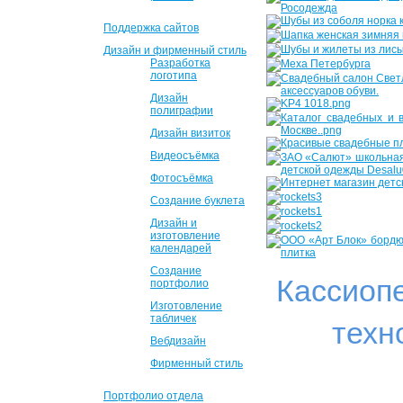
Поддержка сайтов
Дизайн и фирменный стиль
Разработка
логотипа
Дизайн
полиграфии
Дизайн визиток
Видеосъёмка
Фотосъёмка
Создание буклета
Дизайн и
изготовление
календарей
Создание
Кассиоп
портфолио
Изготовление
табличек
техн
Вебдизайн
Фирменный стиль
Портфолио отдела