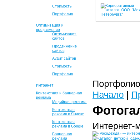
Стоимость
Портфолио
Оптимизация и
продвижение
Оптимизация
сайтов
Продвижение
сайтов
Аудит сайтов
Стоимость
Портфолио
Портфолио 
Интранет
Начало
|
П
Контекстная и баннерная
реклама
Медийная реклама
Фотога
Контекстная
реклама в Яндекс
Контекстная
Интернет-
реклама в Google
Баннерная
реклама