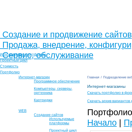
Создание и продвижение сайтов
Продажа, внедрение, конфигур
Сервис, обслуживание
Используемые платформы
Проектный цикл
Стоимость
Портфолио
Интернет-магазин
Главная
/
Подразделение веб
Программное обеспечение
Интернет-магазины
Компьютеры, серверы,
оргтехника
Скачать портфолио в фор
Картриджи
Скачать архив вариантов 
Портфолио 
WEB
Создание сайтов
Используемые
Начало
|
П
платформы
Проектный цикл