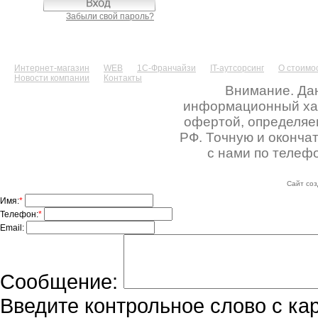
Забыли свой пароль?
Интернет-магазин
WEB
1С-Франчайзи
IT-аутсорсинг
О стоимос
Новости компании
Контакты
Внимание. Дан
информационный хара
офертой, определяе
РФ. Точную и оконча
с нами по телефо
Сайт соз
Имя:
*
Телефон:
*
Email:
Сообщение:
Введите контрольное слово с ка