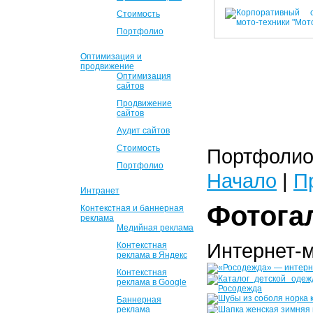
Стоимость
Портфолио
Оптимизация и
продвижение
Оптимизация
сайтов
Продвижение
сайтов
Аудит сайтов
Стоимость
Портфолио 
Портфолио
Начало
|
П
Интранет
Фотога
Контекстная и баннерная
реклама
Медийная реклама
Интернет-
Контекстная
реклама в Яндекс
Контекстная
реклама в Google
Баннерная
реклама