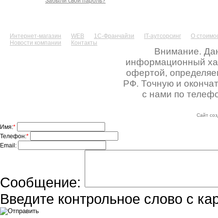
Забыли свой пароль?
Интернет-магазин
WEB
1С-Франчайзи
IT-аутсорсинг
О стоимос
Новости компании
Контакты
Внимание. Дан
информационный хара
офертой, определяе
РФ. Точную и оконча
с нами по телефо
Сайт соз
Имя:
*
Телефон:
*
Email:
Сообщение:
Введите контрольное слово с ка