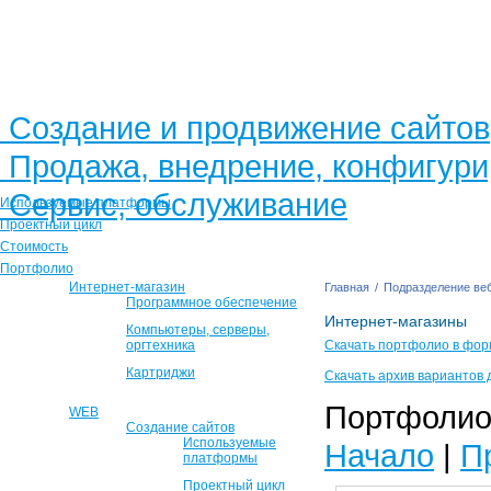
Создание и продвижение сайтов
Продажа, внедрение, конфигур
Сервис, обслуживание
Используемые платформы
Проектный цикл
Стоимость
Портфолио
Интернет-магазин
Главная
/
Подразделение веб
Программное обеспечение
Интернет-магазины
Компьютеры, серверы,
оргтехника
Скачать портфолио в фор
Картриджи
Скачать архив вариантов 
Портфолио 
WEB
Создание сайтов
Используемые
Начало
|
П
платформы
Проектный цикл