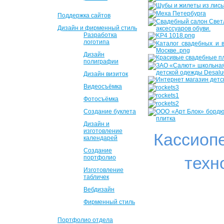
Поддержка сайтов
Дизайн и фирменный стиль
Разработка
логотипа
Дизайн
полиграфии
Дизайн визиток
Видеосъёмка
Фотосъёмка
Создание буклета
Дизайн и
изготовление
Кассиоп
календарей
Создание
техн
портфолио
Изготовление
табличек
Вебдизайн
Фирменный стиль
Портфолио отдела