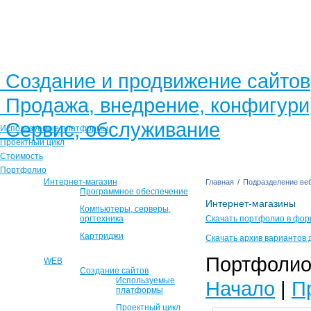
Создание и продвижение сайтов
Продажа, внедрение, конфигур
Сервис, обслуживание
Используемые платформы
Проектный цикл
Стоимость
Портфолио
Интернет-магазин
Главная
/
Подразделение веб
Программное обеспечение
Интернет-магазины
Компьютеры, серверы,
оргтехника
Скачать портфолио в фор
Картриджи
Скачать архив вариантов 
Портфолио 
WEB
Создание сайтов
Используемые
Начало
|
П
платформы
Проектный цикл