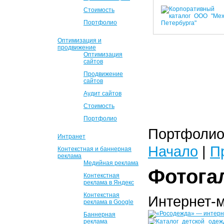
Стоимость
Портфолио
Оптимизация и
продвижение
Оптимизация
сайтов
Продвижение
сайтов
Аудит сайтов
Стоимость
Портфолио
Портфолио 
Интранет
Начало
|
П
Контекстная и баннерная
реклама
Медийная реклама
Фотога
Контекстная
реклама в Яндекс
Контекстная
Интернет-
реклама в Google
Баннерная
реклама