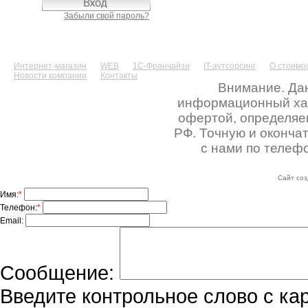
Забыли свой пароль?
Интернет-магазин
WEB
1С-Франчайзи
IT-аутсорсинг
О стоимос
Новости компании
Контакты
Внимание. Дан
информационный хара
офертой, определяе
РФ. Точную и оконча
с нами по телефо
Сайт соз
Имя:
*
Телефон:
*
Email:
Сообщение:
Введите контрольное слово с ка