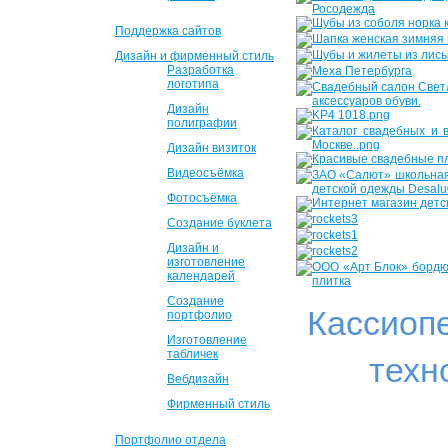
Поддержка сайтов
Дизайн и фирменный стиль
Разработка
логотипа
Дизайн
полиграфии
Дизайн визиток
Видеосъёмка
Фотосъёмка
Создание буклета
Дизайн и
изготовление
календарей
Создание
Кассиоп
портфолио
Изготовление
табличек
техн
Вебдизайн
Фирменный стиль
Портфолио отдела